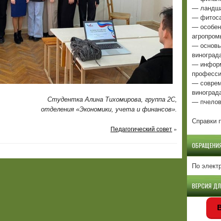
— ландша
— фитоса
— особен
агропром
— основы
виноград
— информ
професси
— соврем
виноград
Студентка Алина Тихомирова, группа 2С,
— пчелов
отделения «Экономики, учета и финансов».
Справки п
Педагогический совет
»
ОБРАЩЕНИ
По элект
ВЕРСИЯ Д
В