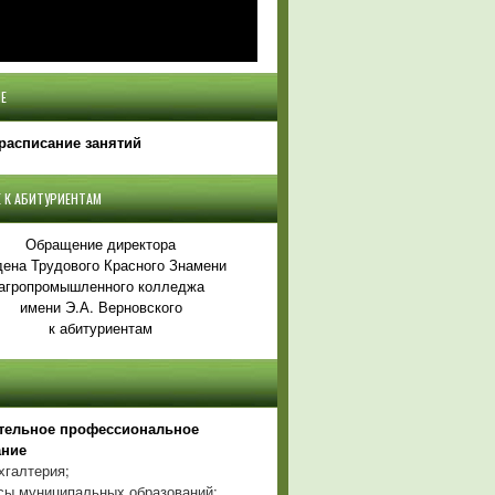
Е
расписание занятий
 К АБИТУРИЕНТАМ
Обращение директора
ена Трудового Красного Знамени
агропромышленного колледжа
имени Э.А. Верновского
к абитуриентам
тельное профессиональное
ание
хгалтерия;
ы муниципальных образований;