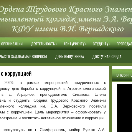
»
»
»
Й ОРГАНИЗАЦИИ
ДЕЯТЕЛЬНОСТЬ
АБИТУРИЕНТУ
СТУДЕНТУ
ПРЕПОДА
ЧАСТО ЗАДАВАЕМЫЕ ВОПРОСЫ
ДЕНЬ ВЫПУСКНИКА
ДОСТУПНАЯ СРЕДА
с коррупцией
ПОПУЛЯРНО
 2023г. в рамках мероприятий, приуроченных к
ному дню борьбы с коррупцией, в Агротехнологической
 в с. Аграрное, преподаватель Сивакова Елена
вна и студенты Ордена Трудового Красного Знамени
шленного колледжа им. Э.А. Верновского посетили
ьбы с коррупцией.
Цель мероприятия – сформировать у
оззрение и воспитать негативное отношение к коррупции.
ь прокуратуры по г. Симферополь, майор Рузяка А.А.