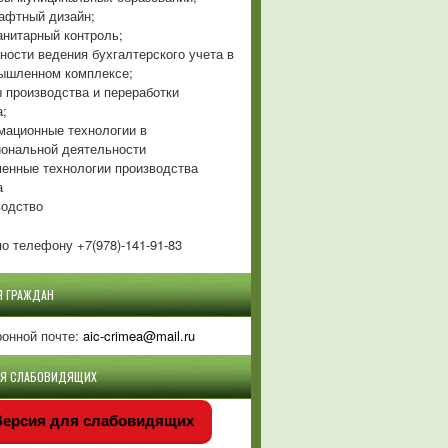
фтный дизайн;
нитарный контроль;
ности ведения бухгалтерского учета в
ышленном комплексе;
 производства и переработки
а;
ационные технологии в
ональной деятельности
енные технологии производства
а
одство
о телефону +7(978)-141-91-83
Я ГРАЖДАН
ронной почте:
aic-crimea@mail.ru
ЛЯ СЛАБОВИДЯЩИХ
ерсия для слабовидящих