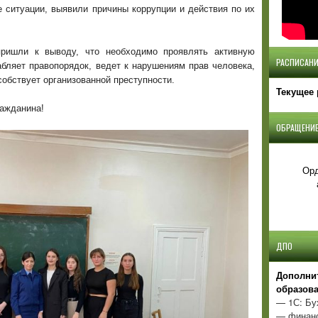
 ситуации, выявили причины коррупции и действия по их
пришли к выводу, что необходимо проявлять активную
РАСПИСАНИ
бляет правопорядок, ведет к нарушениям прав человека,
обствует организованной преступности.
Текущее 
ражданина!
ОБРАЩЕНИЕ
Орд
ДПО
Д
ополни
образов
— 1С: Бу
— финанс