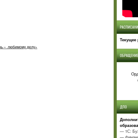
РАСПИСАНИ
Текущее 
нь – любимому делу»
ОБРАЩЕНИЕ
Орд
ДПО
Д
ополни
образов
— 1С: Бу
— финанс