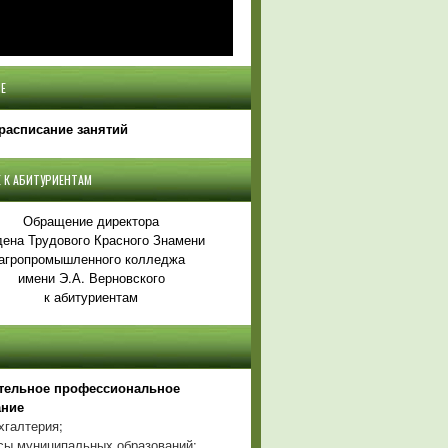
Е
расписание занятий
 К АБИТУРИЕНТАМ
Обращение директора
ена Трудового Красного Знамени
агропромышленного колледжа
имени Э.А. Верновского
к абитуриентам
тельное профессиональное
ание
хгалтерия;
ы муниципальных образований;