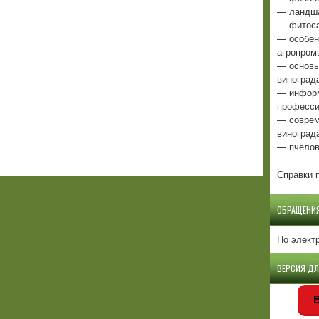
— ландша
— фитоса
— особен
агропром
— основы
виноград
— информ
професси
— соврем
виноград
— пчелов
Справки п
ОБРАЩЕНИ
По элект
ВЕРСИЯ Д
В