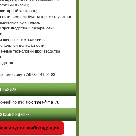
фтный дизайн;
нитарный контроль;
ности ведения бухгалтерского учета в
ышленном комплексе;
 производства и переработки
а;
ационные технологии в
ональной деятельности
енные технологии производства
а
одство
о телефону +7(978)-141-91-83
Я ГРАЖДАН
ронной почте:
aic-crimea@mail.ru
ЛЯ СЛАБОВИДЯЩИХ
ерсия для слабовидящих