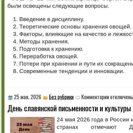
были освещены следующие вопросы.
Введение в дисциплину.
Теоретические основы хранения овощей.
Факторы, влияющие на качество и лежкос
Методы хранения.
Подготовка к хранению.
Переработка овощей.
Потери при хранении и пути их сокращен
Современные тенденции и инновации.
к
25 мая, 2026
Без рубрики
Комментарии
отключен
записи
День славянской письменности и культуры
День
славянской
письменности
24 мая 2026 года в России 
и
странах отмечают Д
культуры