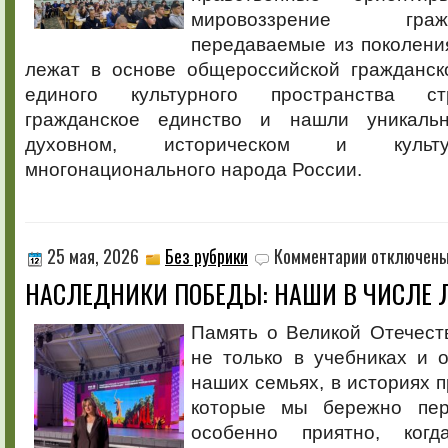
мировоззрение гра
передаваемые из поколени
лежат в основе общероссийской гражданск
единого культурного пространства ст
гражданское единство и нашли уникаль
духовном, историческом и культу
многонационального народа России.
к
25 мая, 2026
Без рубрики
Комментарии
отключен
записи
НАСЛЕДНИКИ ПОБЕДЫ: НАШИ В ЧИСЛЕ 
НАСЛЕДНИКИ
ПОБЕДЫ:
НАШИ
Память о Великой Отечест
В
не только в учебниках и 
ЧИСЛЕ
ЛУЧШИХ!
наших семьях, в историях п
которые мы бережно пе
особенно приятно, ког