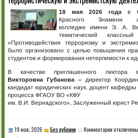
об
ответственности
18 мая 2026 года
в 
за
Красного Знамени аг
террористическ
и
колледже имени Э. А. Ве
экстремистскую
тематический классн
деятельность
«Противодействия терроризму и экстреми
было организовано с целью повышения пра
студентов и формирования нетерпимости к ид
В качестве приглашенного лектора
Викторовна Губанова –
директор Координ
кандидат юридических наук, доцент кафедры 
процесса ФГАОУ ВО «КФУ
им. В.И. Вернадского», Заслуженный юрист Р
к
19 мая, 2026
Без рубрики
Комментарии
отключены
записи