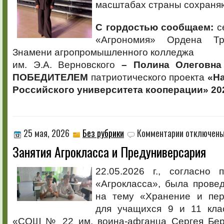
масштабах страны сохраняю
С гордостью сообщаем:
се
«Агрономия» Ордена Тр
Знамени агропромышленного колледжа
им. Э.А. Верновского
– Полина Олеговн
ПОБЕДИТЕЛЕМ
патриотического проекта
«На
Российского университета кооперации» 20
к
25 мая, 2026
Без рубрики
Комментарии
отключен
записи
Занятия Агрокласса и Предуниверсария
Занятия
Агрокласса
и
22.05.2026 г., согласно 
Предуниверсар
«Агрокласса», была прове
на тему «Хранение и пер
для учащихся 9 и 11 кл
«СОШ № 22 им. воина-афганца Сергея Бер