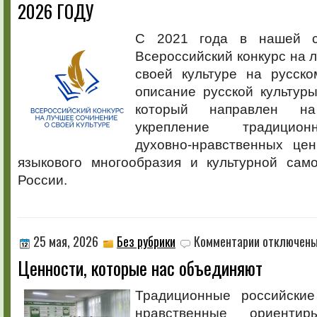
СВОЕЙ
2026 ГОДУ
КУЛЬТУРЕ
НА
С 2021 года в нашей с
РУССКОМ
ЯЗЫКЕ
Всероссийский конкурс на 
И
своей культуре на русск
ЛУЧШЕЕ
описание русской культур
ОПИСАНИЕ
РУССКОЙ
который направлен н
КУЛЬТУРЫ
укрепление традицион
НА
РОДНОМ
духовно-нравственных цен
ЯЗЫКЕ
языкового многообразия и культурной сам
В
России.
2026
ГОДУ
к
25 мая, 2026
Без рубрики
Комментарии
отключен
записи
Ценности, которые нас объединяют
Ценности,
которые
нас
Традиционные российски
объединяют
нравственные ориенти