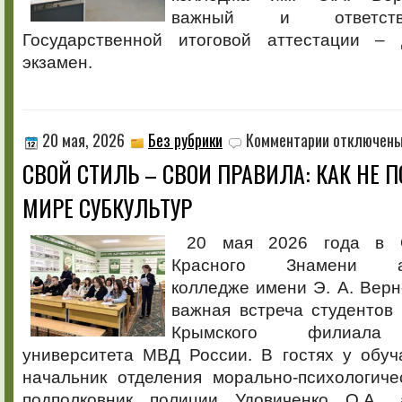
важный и ответств
Государственной итоговой аттестации – 
экзамен.
к
20 мая, 2026
Без рубрики
Комментарии
отключен
записи
СВОЙ СТИЛЬ – СВОИ ПРАВИЛА: КАК НЕ П
СВОЙ
СТИЛЬ
МИРЕ СУБКУЛЬТУР
–
СВОИ
ПРАВИЛА:
20 мая 2026 года в О
КАК
Красного Знамени аг
НЕ
ПОТЕРЯТЬ
колледже имени Э. А. Верн
СЕБЯ
важная встреча студентов
В
МИРЕ
Крымского филиала 
СУБКУЛЬТУР
университета МВД России. В гостях у обу
начальник отделения морально-психологиче
подполковник полиции Удовиченко О.А.,