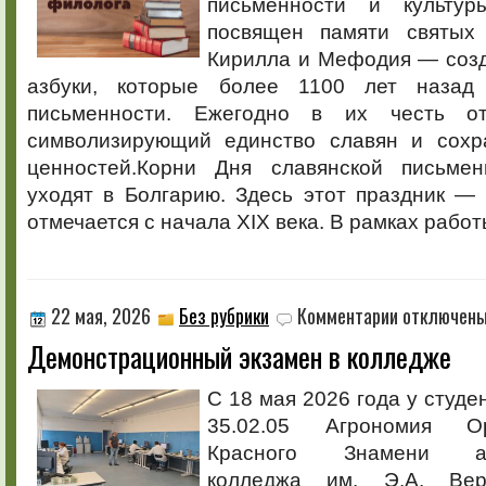
письменности и культур
посвящен памяти святых 
Кирилла и Мефодия — созд
азбуки, которые более 1100 лет назад
письменности. Ежегодно в их честь от
символизирующий единство славян и сохр
ценностей.Корни Дня славянской письмен
уходят в Болгарию. Здесь этот праздник —
отмечается с начала XIX века. В рамках работ
к
22 мая, 2026
Без рубрики
Комментарии
отключен
записи
Демонстрационный экзамен в колледже
Демонстрацио
экзамен
в
С 18 мая 2026 года у студе
колледже
35.02.05 Агрономия О
Красного Знамени агр
колледжа им. Э.А. Вер