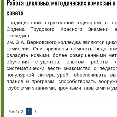
Работа цикловых методических комиссий и
Работа
цикловых
совета
методических
комиссий
и
Традиционной структурной единицей в ор
методического
Ордена Трудового Красного Знамени а
совета
колледжа
им. Э.А. Верновского колледжа являются цик
комиссии. Они призваны помогать педагоги
овладеть новыми, более совершенными ме
обучения студентов, опытом работы л
систематически вести знакомство с педаго
популярной литературой, обеспечивать в
планов и программ, способствовать воору
глубокими знаниями, прочными навыками и у
Page 1 of 2
1
2