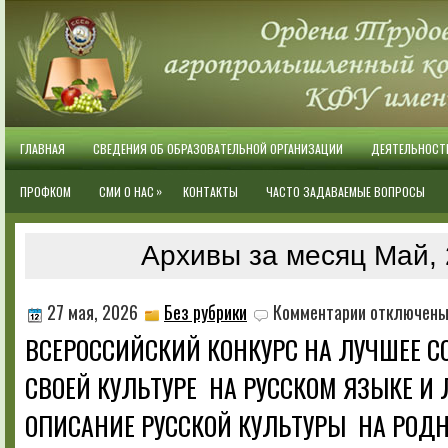
ГЛАВНАЯ
СВЕДЕНИЯ ОБ ОБРАЗОВАТЕЛЬНОЙ ОРГАНИЗАЦИИ
ДЕЯТЕЛЬНОСТ
»
ПРОФКОМ
СМИ О НАС
КОНТАКТЫ
ЧАСТО ЗАДАВАЕМЫЕ ВОПРОСЫ
Архивы за месяц Май,
к
27 мая, 2026
Без рубрики
Комментарии
отключен
записи
ВСЕРОССИЙСКИЙ КОНКУРС НА ЛУЧШЕЕ С
ВСЕРОССИЙСКИ
КОНКУРС
СВОЕЙ КУЛЬТУРЕ НА РУССКОМ ЯЗЫКЕ И
НА
ЛУЧШЕЕ
ОПИСАНИЕ РУССКОЙ КУЛЬТУРЫ НА РОД
СОЧИНЕНИЕ
О