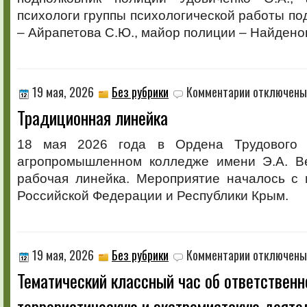
психологи группы психологической работы по
– Айрапетова С.Ю., майор полиции – Найдено
к
19 мая, 2026
Без рубрики
Комментарии
отключены
записи
Традиционная линейка
Традиционная
линейка
18 мая 2026 года в Ордена Трудового 
агропромышленном колледже имени Э.А. В
рабочая линейка. Мероприятие началось с 
Российской Федерации и Республики Крым.
к
19 мая, 2026
Без рубрики
Комментарии
отключены
записи
Тематический классный час об ответственн
Тематический
классный
террористическую и экстремистскую деяте
час