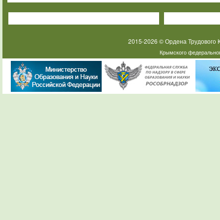
2015-2026 © Ордена Трудового
Крымского федеральног