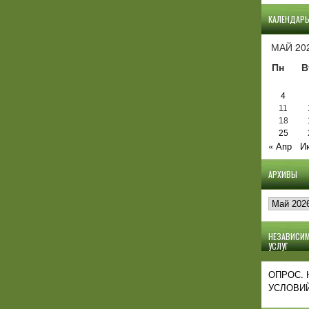
КАЛЕНДАР
МАЙ 20
Пн
В
4
11
18
25
« Апр
И
АРХИВЫ
Архивы
НЕЗАВИСИМ
УСЛУГ
ОПРОС.
УСЛОВИЙ