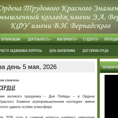
»
»
»
Й ОРГАНИЗАЦИИ
ДЕЯТЕЛЬНОСТЬ
АБИТУРИЕНТУ
СТУДЕНТУ
ПРЕПОДА
ЧАСТО ЗАДАВАЕМЫЕ ВОПРОСЫ
ДЕНЬ ВЫПУСКНИКА
ДОСТУПНАЯ СРЕДА
а день 5 мая, 2026
ПОПУЛЯРНО
к
рии
отключены
записи
СЕРДЦЕ
СИМВОЛ
ПОБЕДЫ
рии великого праздника – Дня Победы – в Ордена
В
Красного Знамени агропромышленном колледже имени
КАЖДОМ
ского царила особая атмосфера.
СЕРДЦЕ
я 2026 года в главном корпусе учебного заведения