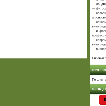
— ландша
— фитоса
— особен
агропром
— основы
виноград
— информ
професси
— соврем
виноград
— пчелов
Справки п
ОБРАЩЕНИ
По элект
ВЕРСИЯ Д
В