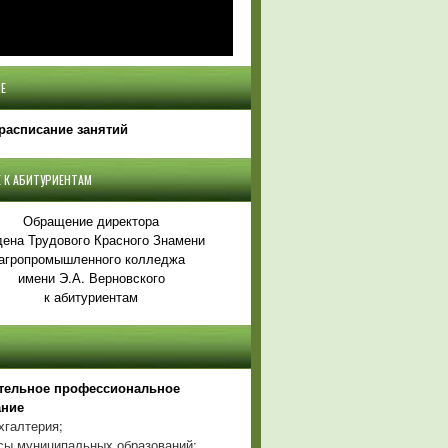
Е
расписание занятий
 К АБИТУРИЕНТАМ
Обращение директора
ена Трудового Красного Знамени
агропромышленного колледжа
имени Э.А. Верновского
к абитуриентам
тельное профессиональное
ание
хгалтерия;
ы муниципальных образований;