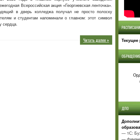
ежегодная Всероссийская акция «Георгиевская ленточка».
дящий в дверь колледжа получал не просто полоску
ателям и студентам напоминали о главном: этот символ
у сердца.
РАСПИСАНИ
Читать далее »
Текущее 
ОБРАЩЕНИЕ
Орд
ДПО
Д
ополни
образов
— 1С: Бу
— финанс