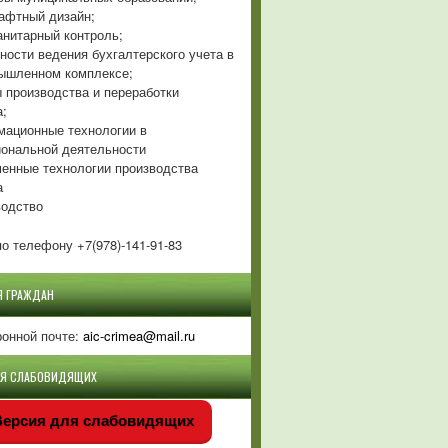
фтный дизайн;
нитарный контроль;
ности ведения бухгалтерского учета в
ышленном комплексе;
 производства и переработки
а;
ационные технологии в
ональной деятельности
енные технологии производства
а
одство
о телефону +7(978)-141-91-83
Я ГРАЖДАН
ронной почте:
aic-crimea@mail.ru
ЛЯ СЛАБОВИДЯЩИХ
ерсия для слабовидящих