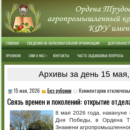
ГЛАВНАЯ
СВЕДЕНИЯ ОБ ОБРАЗОВАТЕЛЬНОЙ ОРГАНИЗАЦИИ
ДЕЯТЕЛЬНОСТ
»
ПРОФКОМ
СМИ О НАС
КОНТАКТЫ
ЧАСТО ЗАДАВАЕМЫЕ ВОПРОСЫ
Архивы за день 15 мая,
к
15 мая, 2026
Без рубрики
Комментарии
отключены
записи
Связь времен и поколений: открытие отдел
Связь
времен
и
8 мая 2026 года, накануне 
поколений:
Дня Победы, в Ордена Тр
открытие
отдела
Знамени агропромышленно