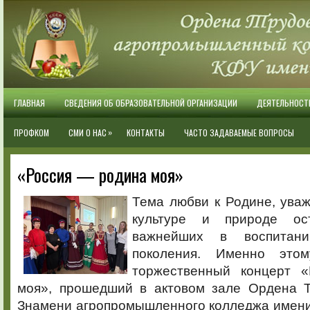
ГЛАВНАЯ
СВЕДЕНИЯ ОБ ОБРАЗОВАТЕЛЬНОЙ ОРГАНИЗАЦИИ
ДЕЯТЕЛЬНОСТ
»
ПРОФКОМ
СМИ О НАС
КОНТАКТЫ
ЧАСТО ЗАДАВАЕМЫЕ ВОПРОСЫ
«Россия — родина моя»
Тема любви к Родине, уваж
культуре и природе ос
важнейших в воспитани
поколения. Именно это
торжественный концерт 
моя», прошедший в актовом зале Ордена Т
Знамени агропромышленного колледжа имени 