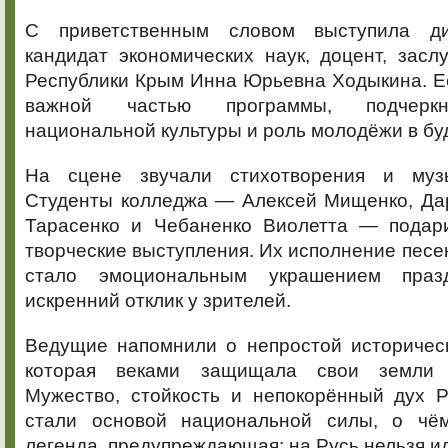
С приветственным словом выступила ди
кандидат экономических наук, доцент, зас
Республики Крым Инна Юрьевна Ходыкина. Е
важной частью программы, подчеркн
национальной культуры и роль молодёжи в б
На сцене звучали стихотворения и муз
Студенты колледжа — Алексей Мищенко, Дар
Тарасенко и Чебаненко Виолетта — подар
творческие выступления. Их исполнение песен
стало эмоциональным украшением праз
искренний отклик у зрителей.
Ведущие напомнили о непростой историческ
которая веками защищала свои земли 
Мужество, стойкость и непокорённый дух Р
стали основой национальной силы, о чём
легенда, предупреждающая: на Русь нельзя и