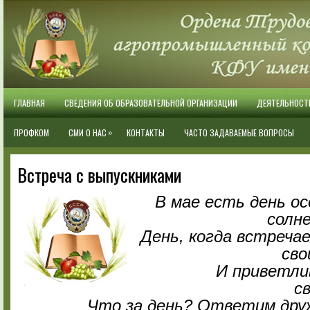
ГЛАВНАЯ
СВЕДЕНИЯ ОБ ОБРАЗОВАТЕЛЬНОЙ ОРГАНИЗАЦИИ
ДЕЯТЕЛЬНОСТ
»
ПРОФКОМ
СМИ О НАС
КОНТАКТЫ
ЧАСТО ЗАДАВАЕМЫЕ ВОПРОСЫ
Встреча с выпускниками
В мае есть день о
солн
День, когда встреча
сво
И приветли
с
Что за день? Ответим дру