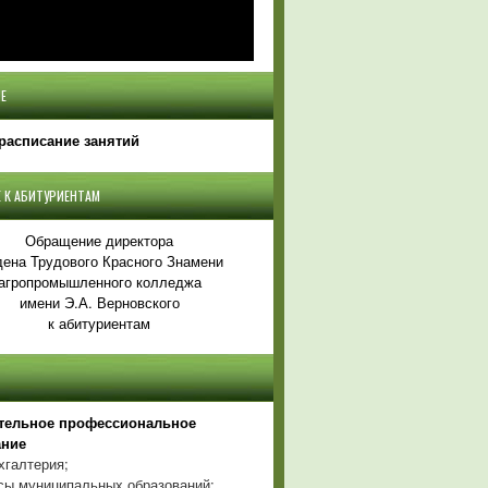
Е
расписание занятий
 К АБИТУРИЕНТАМ
Обращение директора
ена Трудового Красного Знамени
агропромышленного колледжа
имени Э.А. Верновского
к абитуриентам
тельное профессиональное
ание
хгалтерия;
ы муниципальных образований;