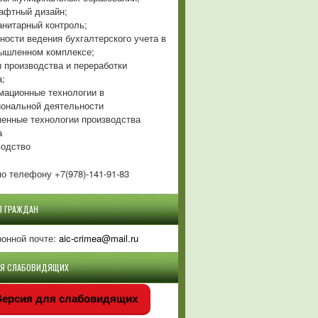
фтный дизайн;
нитарный контроль;
ности ведения бухгалтерского учета в
ышленном комплексе;
 производства и переработки
а;
ационные технологии в
ональной деятельности
енные технологии производства
а
одство
о телефону +7(978)-141-91-83
Я ГРАЖДАН
ронной почте:
aic-crimea@mail.ru
ЛЯ СЛАБОВИДЯЩИХ
ерсия для слабовидящих