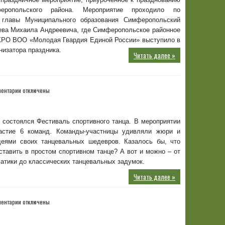
ропольского района. Мероприятие проходило по
 главы Муниципального образования Симферопольский
ева Михаила Андреевича, где Симферопольское районное
КРО ВОО «Молодая Гвардия Единой России» выступило в
низатора праздника.
Читать далее »
к
ентарии
отключены
записи
Фестиваль
спортивного
 состоялся Фестиваль спортивного танца. В мероприятии
танца
астие 6 команд. Команды-участницы удивляли жюри и
деями своих танцевальных шедевров. Казалось бы, что
тавить в простом спортивном танце? А вот и можно – от
атики до классических танцевальных задумок.
Читать далее »
к
ентарии
отключены
записи
Твори