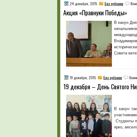
24 декабря, 2015
Без рубрики
Ком
Акция «Правнуки Победы»
В канун Дня
начальнико
международ
Владимиров
историческ
Совета вет
19 декабря, 2015
Без рубрики
Комм
19 декабря – День Святого Ни
В канун та
участника
Студенты по
ярко, весел