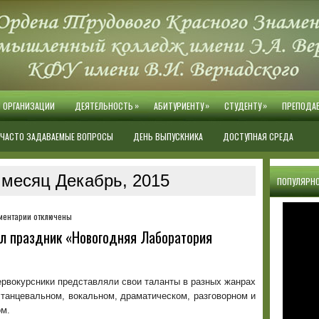
»
»
»
Й ОРГАНИЗАЦИИ
ДЕЯТЕЛЬНОСТЬ
АБИТУРИЕНТУ
СТУДЕНТУ
ПРЕПОДА
ЧАСТО ЗАДАВАЕМЫЕ ВОПРОСЫ
ДЕНЬ ВЫПУСКНИКА
ДОСТУПНАЯ СРЕДА
 месяц Декабрь, 2015
ПОПУЛЯРНО
к
ментарии
отключены
записи
л праздник «Новогодняя Лаборатория
28
декабря
в
колледже
рвокурсники представляли свои таланты в разных жанрах
прошёл
 танцевальном, вокальном, драматическом, разговорном и
праздник
ом.
«Новогодняя