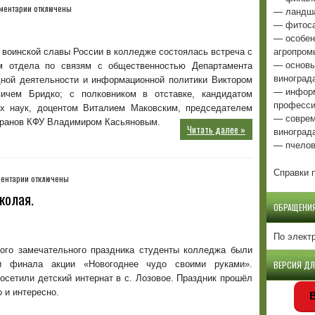
к
ментарии
отключены
— ландша
записи
— фитоса
Акция
— особен
«Правнуки
агропром
 воинской славы России в колледже состоялась встреча с
Победы»
— основы
м отдела по связям с общественностью Департамента
виноград
ной деятельности и информационной политики Виктором
— информ
ичем Бридко; с полковником в отставке, кандидатом
професси
их наук, доцентом Виталием Маковским, председателем
— соврем
еранов КФУ Владимиром Касьяновым.
Читать далее »
виноград
— пчелов
Справки п
к
ентарии
отключены
записи
колая.
19
ОБРАЩЕНИ
декабря
–
По элект
День
кого замечательного праздника студенты колледжа были
Святого
ми финала акции «Новогоднее чудо своими руками».
ВЕРСИЯ Д
Николая.
сетили детский интернат в с. Лозовое. Праздник прошёл
о и интересно.
В