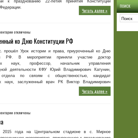
ный к празднованию 22-летия принятия Конституции
ПОИСК
 Федерации.
Читать далее »
к
ентарии
отключены
записи
ченный ко Дню Конституции РФ
Урок
истории
.
прошёл Урок истории и права, приуроченный ко Дню
и
ции РФ. В мероприятии приняли участие доктор
права,
ских наук, профессор, начальник управления
приуроченный
дной деятельности КФУ Юрий Владимирович Катунин,
ко
 отдела по связям с общественостью, кандидат
Дню
Конституции
их наук, заслуженный врач РК Виктор Владимирович
РФ
Читать далее »
к
ентарии
отключены
записи
на
День
Симферопольского
я 2015 года на Центральном стадионе в с. Мирное
района
 праздничное мероприятие, приуроченное к празднованию