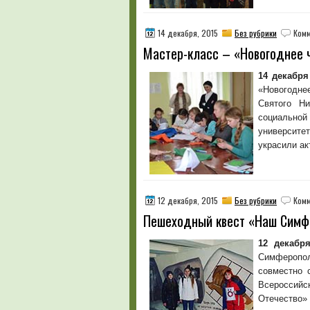
14 декабря, 2015
Без рубрики
Комм
Мастер-класс – «Новогоднее 
14 декабря
«Новогодне
Святого Ни
социально
университе
украсили ак
12 декабря, 2015
Без рубрики
Комм
Пешеходный квест «Наш Симф
12 декабр
Симфероп
совместно 
Всеросси
Отечество