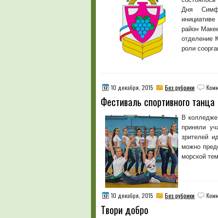
Дня Симфе
инициативе
район Маке
отделение 
роли соорга
10 декабря, 2015
Без рубрики
Комм
Фестиваль спортивного танца
В колледже
приняли уч
зрителей и
можно предс
морской тем
10 декабря, 2015
Без рубрики
Комм
Твори добро