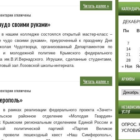
Читать далее »
КАЛЕНДАР
к
ентарии
отключены
записи
ДЕКАБР
чудо своими руками»
Мастер-
Пн
В
класс
в нашем колледже состоялся открытый мастер-класс –
–
е чудо своими руками», приуроченный к празднику Дня
«Новогоднее
7
колая Чудотворца, организованный Департаментом по
чудо
14
й и молодежной политике Крымского федерального
своими
21
та им.В.И.Вернадского. Игрушки, сделанные студентами,
руками»
28
товый зал Лозовской школы-интерната.
« Ноя
Я
АРХИВЫ
Читать далее »
Архивы
к
ентарии
отключены
записи
ерополь»
Пешеходный
квест
НЕЗАВИСИМ
я
в рамках реализации федерального проекта «Зачет»
УСЛУГ
«Наш
ольское районное отделение «Молодая Гвардия»
Симферополь»
с Крымским региональным отделением Единой России и
ОПРОС.
йской политической партией «Партия Великое
УСЛОВИЙ
» провели пешеходный квест «Наш Симферополь»,