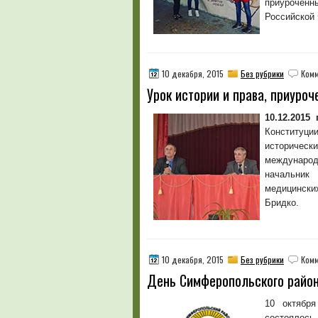
приурочен
Российской
10 декабря, 2015
Без рубрики
Комм
Урок истории и права, приуро
10.12.2015 г
Конститу
историче
междунаро
начальник
медицинск
Бридко.
10 декабря, 2015
Без рубрики
Комм
День Симферопольского райо
10 октябр
состоялось