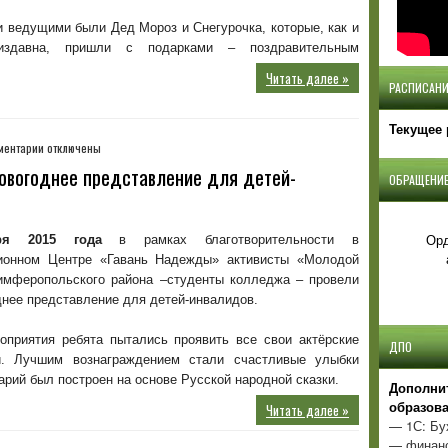
Лаборатория
 ведущими были Дед Мороз и Снегурочка, которые, как и
талантов»
издавна, пришли с подарками – поздравительным
Читать далее »
РАСПИСАНИ
Текущее 
к
ментарии
отключены
записи
овогоднее представление для детей-
ОБРАЩЕНИЕ
28
декабря
2015
года
Орд
ря 2015 года
в рамках благотворительности в
–
ионном Центре «Гавань Надежды» активисты «Молодой
предновогоднее
имферопольского района –студенты колледжа – провели
представление
нее представление для детей-инвалидов.
для
детей-
оприятия ребята пытались проявить все свои актёрские
инвалидов.
ДПО
и. Лучшим вознаграждением стали счастливые улыбки
арий был построен на основе Русской народной сказки.
Д
ополни
образов
Читать далее »
— 1С: Бу
— финанс