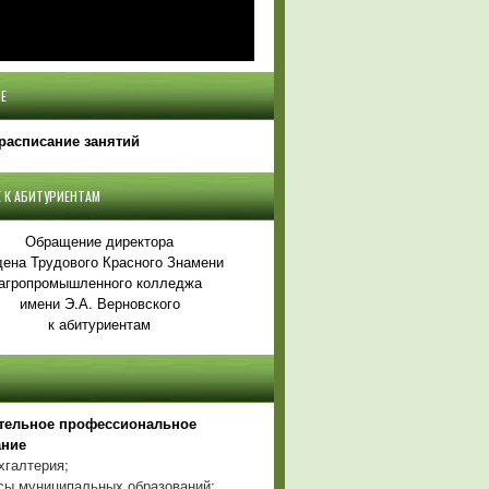
Е
расписание занятий
 К АБИТУРИЕНТАМ
Обращение директора
ена Трудового Красного Знамени
агропромышленного колледжа
имени Э.А. Верновского
к абитуриентам
тельное профессиональное
ание
хгалтерия;
ы муниципальных образований;