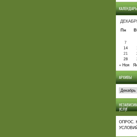
КАЛЕНДАР
ДЕКАБР
Пн
В
7
14
21
28
« Ноя
Я
АРХИВЫ
Архивы
НЕЗАВИСИМ
УСЛУГ
ОПРОС.
УСЛОВИЙ