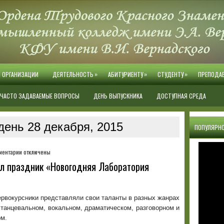
»
»
»
Й ОРГАНИЗАЦИИ
ДЕЯТЕЛЬНОСТЬ
АБИТУРИЕНТУ
СТУДЕНТУ
ПРЕПОДА
ЧАСТО ЗАДАВАЕМЫЕ ВОПРОСЫ
ДЕНЬ ВЫПУСКНИКА
ДОСТУПНАЯ СРЕДА
день 28 декабря, 2015
ПОПУЛЯРНО
к
ментарии
отключены
записи
л праздник «Новогодняя Лаборатория
28
декабря
в
колледже
рвокурсники представляли свои таланты в разных жанрах
прошёл
 танцевальном, вокальном, драматическом, разговорном и
праздник
ом.
«Новогодняя