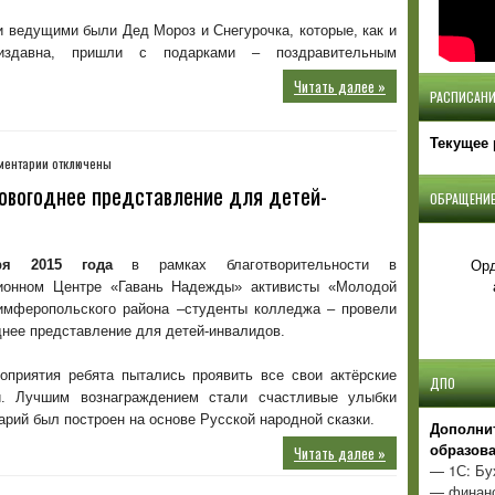
Лаборатория
 ведущими были Дед Мороз и Снегурочка, которые, как и
талантов»
издавна, пришли с подарками – поздравительным
Читать далее »
РАСПИСАНИ
Текущее 
к
ментарии
отключены
записи
овогоднее представление для детей-
ОБРАЩЕНИЕ
28
декабря
2015
года
Орд
ря 2015 года
в рамках благотворительности в
–
ионном Центре «Гавань Надежды» активисты «Молодой
предновогоднее
имферопольского района –студенты колледжа – провели
представление
нее представление для детей-инвалидов.
для
детей-
оприятия ребята пытались проявить все свои актёрские
инвалидов.
ДПО
и. Лучшим вознаграждением стали счастливые улыбки
арий был построен на основе Русской народной сказки.
Д
ополни
образов
Читать далее »
— 1С: Бу
— финанс