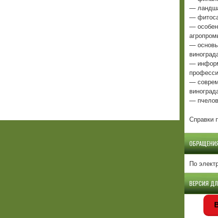
— ландша
— фитоса
— особен
агропром
— основы
виноград
— информ
професси
— соврем
виноград
— пчелов
Справки п
ОБРАЩЕНИ
По элект
ВЕРСИЯ Д
В