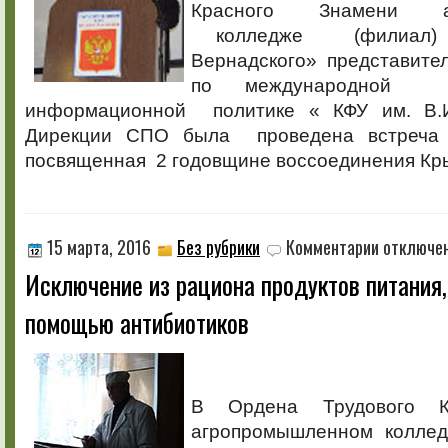
Красного Знамени аг
колледже (филиал) 
Вернадского» представите
по международной д
информационной политике « КФУ им. В.И
Дирекции СПО была проведена встреча
посвященная 2 годовщине воссоединения Кры
к
15 марта, 2016
Без рубрики
Комментарии
отключе
записи
Исключение из рациона продуктов питания
Исключение
из
помощью антибиотиков
рациона
продуктов
питания,
выращенных
с
В Ордена Трудового К
помощью
антибиотиков
агропромышленном коллед