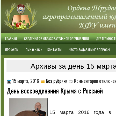
ГЛАВНАЯ
СВЕДЕНИЯ ОБ ОБРАЗОВАТЕЛЬНОЙ ОРГАНИЗАЦИИ
ДЕЯТЕЛЬНОСТ
»
ПРОФКОМ
СМИ О НАС
КОНТАКТЫ
ЧАСТО ЗАДАВАЕМЫЕ ВОПРОСЫ
Архивы за день 15 марта
к
15 марта, 2016
Без рубрики
Комментарии
отключе
записи
День воссоединения Крыма с Россией
День
воссоединен
Крыма
с
Россией
15 марта 2016 года в 