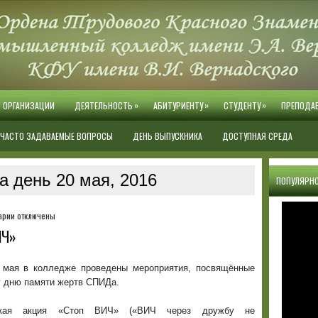
»
»
»
Й ОРГАНИЗАЦИИ
ДЕЯТЕЛЬНОСТЬ
АБИТУРИЕНТУ
СТУДЕНТУ
ПРЕПОДА
ЧАСТО ЗАДАВАЕМЫЕ ВОПРОСЫ
ДЕНЬ ВЫПУСКНИКА
ДОСТУПНАЯ СРЕДА
а день 20 мая, 2016
ПОПУЛЯРНО
к
арии
отключены
записи
ИЧ»
Всероссийская
акция
«Стоп
 мая в колледже проведены мероприятия, посвящённые
ВИЧ»
 дню памяти жертв СПИДа.
йская акция «Стоп ВИЧ» («ВИЧ через дружбу не