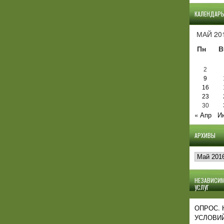
КАЛЕНДАР
МАЙ 20
Пн
В
2
9
16
23
30
« Апр
И
АРХИВЫ
Архивы
НЕЗАВИСИМ
УСЛУГ
ОПРОС.
УСЛОВИЙ