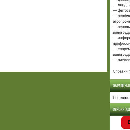
— ландша
— фитоса
— особен
агропром
— основы
виноград
— информ
професси
— соврем
виноград
— пчелов
Справки п
ОБРАЩЕНИ
По элект
ВЕРСИЯ Д
В