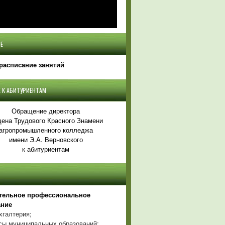
Е
расписание занятий
 К АБИТУРИЕНТАМ
Обращение директора
ена Трудового Красного Знамени
агропромышленного колледжа
имени Э.А. Верновского
к абитуриентам
тельное профессиональное
ание
хгалтерия;
ы муниципальных образований;