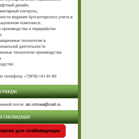
фтный дизайн;
нитарный контроль;
ности ведения бухгалтерского учета в
ышленном комплексе;
 производства и переработки
а;
ационные технологии в
ональной деятельности
енные технологии производства
а
одство
о телефону +7(978)-141-91-83
Я ГРАЖДАН
ронной почте:
aic-crimea@mail.ru
ЛЯ СЛАБОВИДЯЩИХ
ерсия для слабовидящих