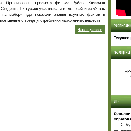
я»). Организован просмотр фильма Рубена Казаряна
Студенты 1-х курсов участвовали в деловой игре «У вас
 на выбор», где показали знания научных фактов и
воё мнение о вреде употребления наркогенных веществ.
РАСПИСАНИ
Читать далее »
Текущее 
ОБРАЩЕНИЕ
Орд
ДПО
Д
ополни
образов
— 1С: Бу
— финанс