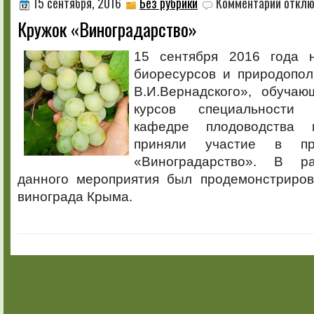
15 сентября, 2016
Без рубрики
Комментарии
отклю
записи
Кружок «Виноградарство»
Кружок
«Виногра
15 сентября 2016 года 
биоресурсов и природопол
В.И.Вернадского», обуча
курсов специальности
кафедре плодоводства 
приняли участие в пр
«Виноградарство». В р
данного мероприятия был продемонстриро
винограда Крыма.