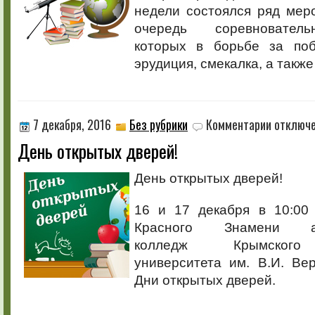
недели состоялся ряд мер
очередь соревнователь
которых в борьбе за поб
эрудиция, смекалка, а также
к
7 декабря, 2016
Без рубрики
Комментарии
отключ
записи
День открытых дверей!
День
открытых
дверей!
День открытых дверей!
16 и 17 декабря в 10:00
Красного Знамени аг
колледж Крымского
университета им. В.И. Ве
Дни открытых дверей.