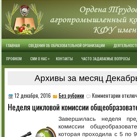
ГЛАВНАЯ
СВЕДЕНИЯ ОБ ОБРАЗОВАТЕЛЬНОЙ ОРГАНИЗАЦИИ
ДЕЯТЕЛЬНОСТ
»
ПРОФКОМ
СМИ О НАС
КОНТАКТЫ
ЧАСТО ЗАДАВАЕМЫЕ ВОПРОСЫ
Архивы за месяц Декабр
к
12 декабря, 2016
Без рубрики
Комментарии
отклю
записи
Неделя цикловой комиссии общеобразоват
Неделя
цикловой
комиссии
Завершилась неделя пре
общеобраз
комиссии общеобразовате
дисципли
которая проходила с 5 по 9