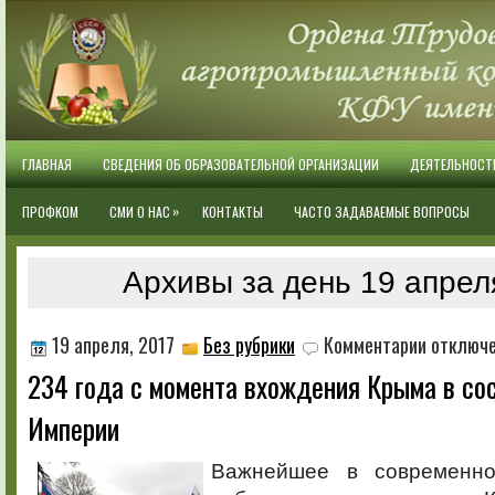
ГЛАВНАЯ
СВЕДЕНИЯ ОБ ОБРАЗОВАТЕЛЬНОЙ ОРГАНИЗАЦИИ
ДЕЯТЕЛЬНОСТ
»
ПРОФКОМ
СМИ О НАС
КОНТАКТЫ
ЧАСТО ЗАДАВАЕМЫЕ ВОПРОСЫ
Архивы за день 19 апрел
к
19 апреля, 2017
Без рубрики
Комментарии
отключ
записи
234 года с момента вхождения Крыма в со
234
года
Империи
с
момента
вхождения
Важнейшее в современн
Крыма