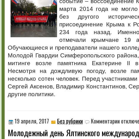
событие – воссоединение 
в
состав
марта 2014 года не могло
Российской
без другого историче
Империи
присоединение Крыма к Р
234 года назад. Именн
отмечали крымчане 19 а
Обучающиеся и преподаватели нашего колле
Молодой Гвардии Симферопольского района,
митинге возле памятника Екатерине II в
Несмотря на дождливую погоду, возле па
несколько сотен человек. Перед участниками
Сергей Аксенов, Владимир Константинов, Сер
другие политики.
к
19 апреля, 2017
Без рубрики
Комментарии
отключ
записи
Молодежный день Ялтинского международ
Молодежны
день