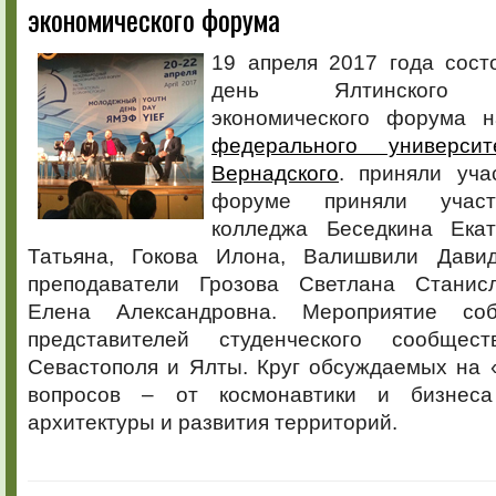
экономического форума
Ялтинского
международ
экономичес
19 апреля 2017 года сос
форума
день Ялтинского м
экономического форума 
федерального универси
Вернадского
. приняли уч
форуме приняли участ
колледжа Беседкина Екат
Татьяна, Гокова Илона, Валишвили Дави
преподаватели Грозова Светлана Станисл
Елена Александровна. Мероприятие со
представителей студенческого сообщес
Севастополя и Ялты. Круг обсуждаемых на
вопросов – от космонавтики и бизнеса
архитектуры и развития территорий.