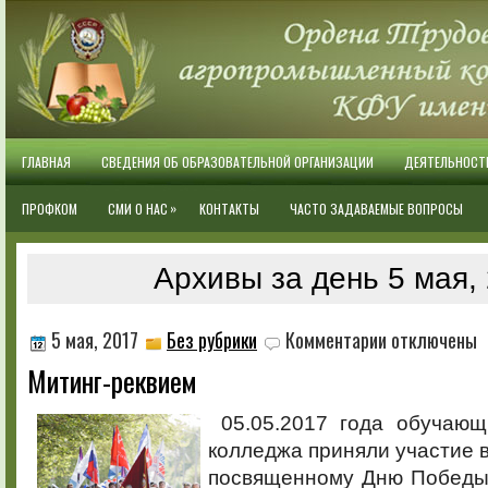
ГЛАВНАЯ
СВЕДЕНИЯ ОБ ОБРАЗОВАТЕЛЬНОЙ ОРГАНИЗАЦИИ
ДЕЯТЕЛЬНОСТ
»
ПРОФКОМ
СМИ О НАС
КОНТАКТЫ
ЧАСТО ЗАДАВАЕМЫЕ ВОПРОСЫ
Архивы за день 5 мая,
к
5 мая, 2017
Без рубрики
Комментарии
отключены
записи
Митинг-реквием
Митинг-
реквием
05.05.2017 года обучающ
колледжа приняли участие в
посвященному Дню Победы 