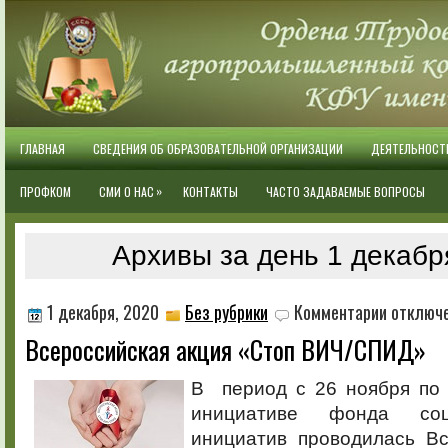
ГЛАВНАЯ
СВЕДЕНИЯ ОБ ОБРАЗОВАТЕЛЬНОЙ ОРГАНИЗАЦИИ
ДЕЯТЕЛЬНОСТ
»
ПРОФКОМ
СМИ О НАС
КОНТАКТЫ
ЧАСТО ЗАДАВАЕМЫЕ ВОПРОСЫ
Архивы за день 1 декабр
к
1 декабря, 2020
Без рубрики
Комментарии
отключ
записи
Всероссийская акция «Стоп ВИЧ/СПИД»
Всероссийс
акция
«Стоп
В период с 26 ноября по 
ВИЧ/
инициативе фонда соци
СПИД»
инициатив проводилась Вс