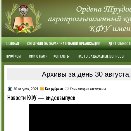
ГЛАВНАЯ
СВЕДЕНИЯ ОБ ОБРАЗОВАТЕЛЬНОЙ ОРГАНИЗАЦИИ
ДЕЯТЕЛЬНОСТ
»
ПРОФКОМ
СМИ О НАС
КОНТАКТЫ
ЧАСТО ЗАДАВАЕМЫЕ ВОПРОСЫ
Архивы за день 30 августа
к
30 августа, 2021
Без рубрики
Комментарии
отключены
записи
Новости КФУ — видеовыпуск
Новости
КФУ
—
видеовыпуск