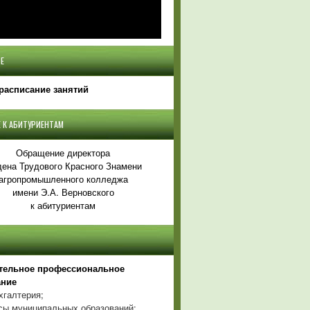
Е
расписание занятий
 К АБИТУРИЕНТАМ
Обращение директора
ена Трудового Красного Знамени
агропромышленного колледжа
имени Э.А. Верновского
к абитуриентам
тельное профессиональное
ание
хгалтерия;
ы муниципальных образований;