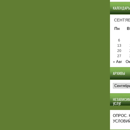
КАЛЕНДАР
СЕНТЯБ
Пн
В
6
13
20
27
« Авг
Ок
АРХИВЫ
Архивы
НЕЗАВИСИМ
УСЛУГ
ОПРОС.
УСЛОВИЙ