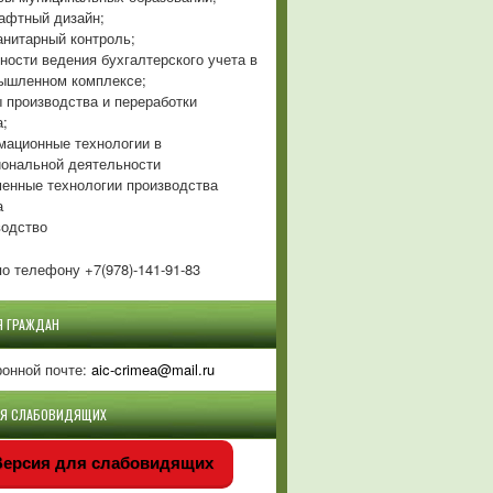
фтный дизайн;
нитарный контроль;
ности ведения бухгалтерского учета в
ышленном комплексе;
 производства и переработки
а;
ационные технологии в
ональной деятельности
енные технологии производства
а
одство
о телефону +7(978)-141-91-83
Я ГРАЖДАН
ронной почте:
aic-crimea@mail.ru
ЛЯ СЛАБОВИДЯЩИХ
ерсия для слабовидящих