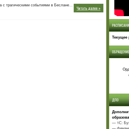
с
на с трагическими событиями в Беслане…
Читать далее »
терроризмом
РАСПИСАНИ
Текущее 
ОБРАЩЕНИЕ
Орд
ДПО
Д
ополни
образов
— 1С: Бу
— финанс