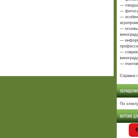
— ландша
— фитоса
— особен
агропром
— основы
виноград
— информ
професси
— соврем
виноград
— пчелов
Справки п
ОБРАЩЕНИ
По элект
ВЕРСИЯ Д
В