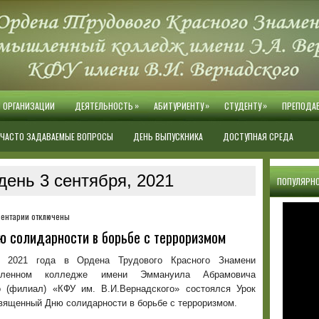
»
»
»
Й ОРГАНИЗАЦИИ
ДЕЯТЕЛЬНОСТЬ
АБИТУРИЕНТУ
СТУДЕНТУ
ПРЕПОДА
ЧАСТО ЗАДАВАЕМЫЕ ВОПРОСЫ
ДЕНЬ ВЫПУСКНИКА
ДОСТУПНАЯ СРЕДА
день 3 сентября, 2021
ПОПУЛЯРНО
к
ентарии
отключены
записи
ю солидарности в борьбе с терроризмом
Урок
памяти,
я 2021 года в Ордена Трудового Красного Знамени
посвященный
ышленном колледже имени Эммануила Абрамовича
Дню
о (филиал) «КФУ им. В.И.Вернадского» состоялся Урок
солидарности
вященный Дню солидарности в борьбе с терроризмом.
в
борьбе