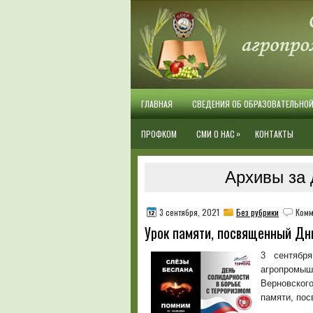
ГЛАВНАЯ
СВЕДЕНИЯ ОБ ОБРАЗОВАТЕЛЬНО
»
ПРОФКОМ
СМИ О НАС
КОНТАКТЫ
Архивы за 
3 сентября, 2021
Без рубрики
Комм
Урок памяти, посвященный Дн
3 сентябр
агропром
Верновског
памяти, пос