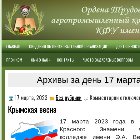
ГЛАВНАЯ
СВЕДЕНИЯ ОБ ОБРАЗОВАТЕЛЬНОЙ ОРГАНИЗАЦИИ
ДЕЯТЕЛЬНОСТ
»
ПРОФКОМ
СМИ О НАС
КОНТАКТЫ
ЧАСТО ЗАДАВАЕМЫЕ ВОПРОСЫ
Архивы за день 17 марта
к
17 марта, 2023
Без рубрики
Комментарии
отключе
записи
Крымская весна
Крымская
весна
17 марта 2023 года в 
Красного Знамени аг
колледже имени Э.А. Ве