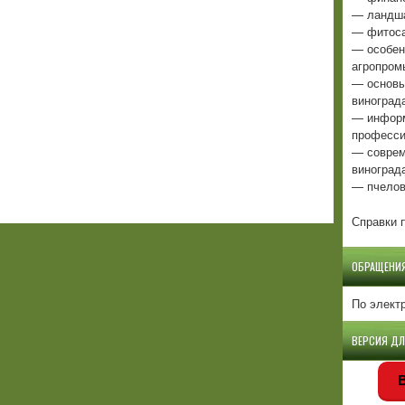
— ландша
— фитоса
— особен
агропром
— основы
виноград
— информ
професси
— соврем
виноград
— пчелов
Справки п
ОБРАЩЕНИ
По элект
ВЕРСИЯ Д
В