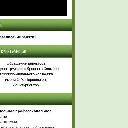
Е
расписание занятий
 К АБИТУРИЕНТАМ
Обращение директора
ена Трудового Красного Знамени
агропромышленного колледжа
имени Э.А. Верновского
к абитуриентам
тельное профессиональное
ание
хгалтерия;
ы муниципальных образований;