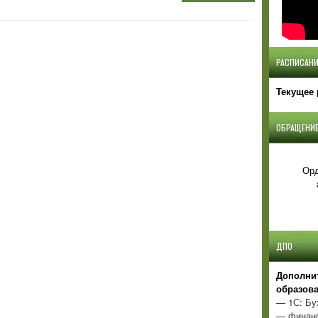
РАСПИСАНИ
Текущее 
ОБРАЩЕНИЕ
Орд
ДПО
Д
ополни
образов
— 1С: Бу
— финанс