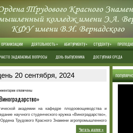
»
»
»
Й ОРГАНИЗАЦИИ
ДЕЯТЕЛЬНОСТЬ
АБИТУРИЕНТУ
СТУДЕНТУ
ПРЕПОДА
ЧАСТО ЗАДАВАЕМЫЕ ВОПРОСЫ
ДЕНЬ ВЫПУСКНИКА
ДОСТУПНАЯ СРЕДА
ень 20 сентября, 2024
ПОПУЛЯРНО
к
мментарии
отключены
записи
Виноградарство»
Выездное
заседание
огической академии на кафедре плодоовощеводства и
кружка
едание научного студенческого кружка «Виноградарство»,
«Виноградарство»
ы Ордена Трудового Красного Знамени агропромышленного
Читать далее »