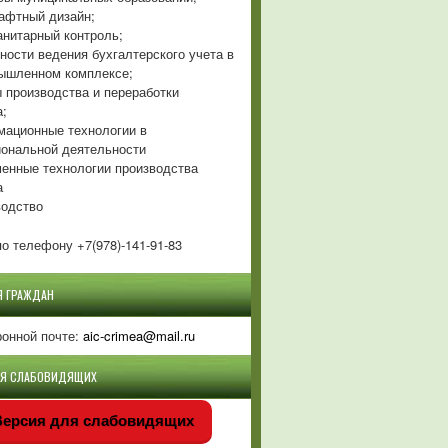
фтный дизайн;
нитарный контроль;
ности ведения бухгалтерского учета в
ышленном комплексе;
 производства и переработки
а;
ационные технологии в
ональной деятельности
енные технологии производства
а
одство
о телефону +7(978)-141-91-83
Я ГРАЖДАН
ронной почте:
aic-crimea@mail.ru
ЛЯ СЛАБОВИДЯЩИХ
ерсия для слабовидящих