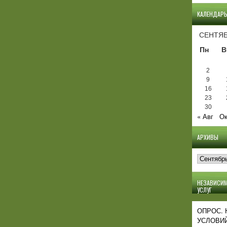
КАЛЕНДАР
СЕНТЯБ
Пн
В
2
9
16
23
30
« Авг
Ок
АРХИВЫ
Архивы
НЕЗАВИСИМ
УСЛУГ
ОПРОС.
УСЛОВИЙ