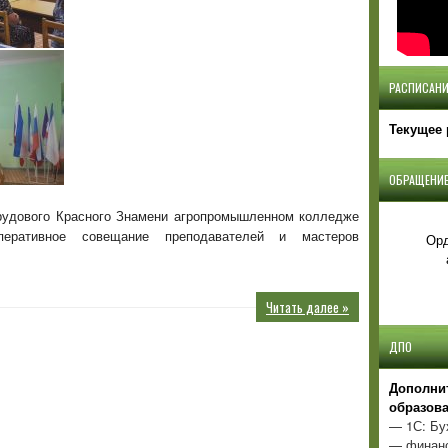
РАСПИСАНИ
Текущее 
ОБРАЩЕНИЕ
 Трудового Красного Знамени агропромышленном колледже
еративное совещание преподавателей и мастеров
Орд
Читать далее »
ДПО
Д
ополни
образов
— 1С: Бу
— финанс