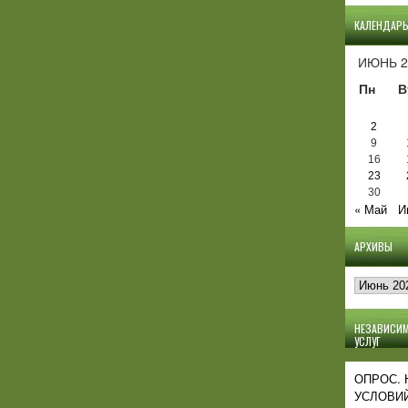
КАЛЕНДАР
ИЮНЬ 2
Пн
В
2
9
16
23
30
« Май
И
АРХИВЫ
Архивы
НЕЗАВИСИМ
УСЛУГ
ОПРОС.
УСЛОВИЙ