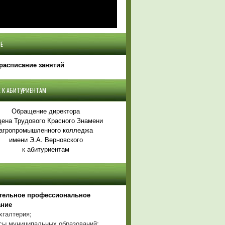
Е
расписание занятий
 К АБИТУРИЕНТАМ
Обращение директора
ена Трудового Красного Знамени
агропромышленного колледжа
имени Э.А. Верновского
к абитуриентам
тельное профессиональное
ание
хгалтерия;
ы муниципальных образований;