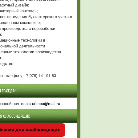
фтный дизайн;
нитарный контроль;
ности ведения бухгалтерского учета в
ышленном комплексе;
 производства и переработки
а;
ационные технологии в
ональной деятельности
енные технологии производства
а
одство
о телефону +7(978)-141-91-83
Я ГРАЖДАН
ронной почте:
aic-crimea@mail.ru
ЛЯ СЛАБОВИДЯЩИХ
ерсия для слабовидящих