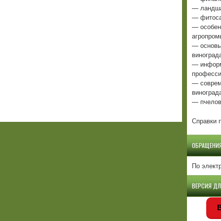
— ландша
— фитоса
— особен
агропром
— основы
виноград
— информ
професси
— соврем
виноград
— пчелов
Справки п
ОБРАЩЕНИ
По элект
ВЕРСИЯ Д
В