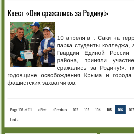
Квест «Они сражались за Родину!»
10 апреля в г. Саки на тер
парка студенты колледжа,
Гвардии Единой России 
района, приняли участ
сражались за Родину!», п
годовщине освобождения Крыма и города 
фашистских захватчиков.
Page 106 of 111
« First
‹ Previous
102
103
104
105
106
107
Last »