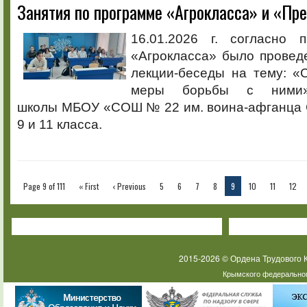
Занятия по программе «Агрокласса» и «Пр
16.01.2026 г. согласно 
«Агрокласса» было провед
лекции-беседы на тему: «
меры борьбы с ними
школы МБОУ «СОШ № 22 им. воина-афганца 
9 и 11 класса.
Page 9 of 111
« First
‹ Previous
5
6
7
8
9
10
11
12
2015-2026 © Ордена Трудового
Крымского федеральног