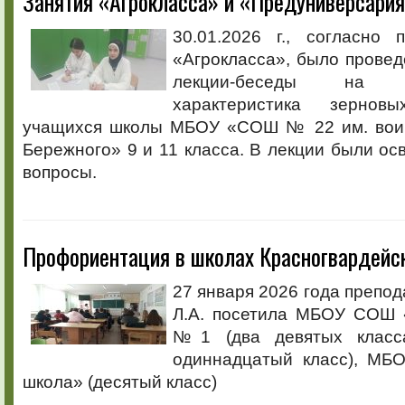
Занятия «Агрокласса» и «Предуниверсари
30.01.2026 г., согласно 
«Агрокласса», было провед
лекции-беседы на
характеристика зернов
учащихся школы МБОУ «СОШ № 22 им. воин
Бережного» 9 и 11 класса. В лекции были 
вопросы.
Профориентация в школах Красногвардейск
27 января 2026 года препо
Л.А. посетила МБОУ СОШ 
№1 (два девятых класса
одиннадцатый класс), МБ
школа» (десятый класс)