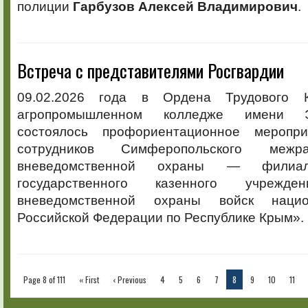
полиции
Гарбузов Алексей Владимирович
.
Встреча с представителями Росгвардии
09.02.2026 года в Ордена Трудового 
агропромышленном колледже имени Э
состоялось профориентационное меропр
сотрудников Симферопольского межр
вневедомственной охраны — филиал
государственного казенного учрежде
вневедомственной охраны войск нацио
Российской Федерации по Республике Крым».
Page 8 of 111
« First
‹ Previous
4
5
6
7
8
9
10
11