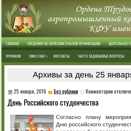
ГЛАВНАЯ
СВЕДЕНИЯ ОБ ОБРАЗОВАТЕЛЬНОЙ ОРГАНИЗАЦИИ
ДЕЯТЕЛЬНОСТ
»
ПРОФКОМ
СМИ О НАС
КОНТАКТЫ
ЧАСТО ЗАДАВАЕМЫЕ ВОПРОСЫ
Архивы за день 25 январ
к
25 января, 2016
Без рубрики
Комментарии
отключ
записи
День Российского студенчества
День
Российског
студенчест
Согласно плану мероприя
Дню российского студенчест