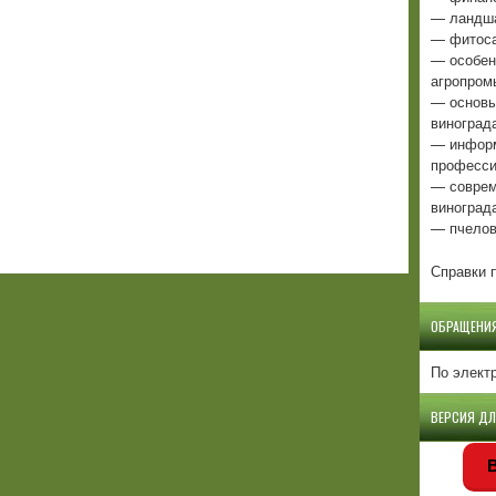
— ландша
— фитоса
— особен
агропром
— основы
виноград
— информ
професси
— соврем
виноград
— пчелов
Справки п
ОБРАЩЕНИ
По элект
ВЕРСИЯ Д
В