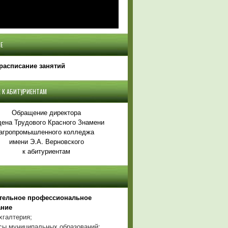
Е
расписание занятий
 К АБИТУРИЕНТАМ
Обращение директора
ена Трудового Красного Знамени
агропромышленного колледжа
имени Э.А. Верновского
к абитуриентам
тельное профессиональное
ание
хгалтерия;
ы муниципальных образований;