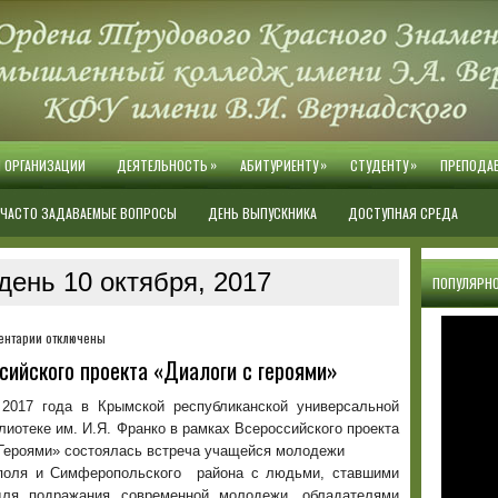
»
»
»
Й ОРГАНИЗАЦИИ
ДЕЯТЕЛЬНОСТЬ
АБИТУРИЕНТУ
СТУДЕНТУ
ПРЕПОДА
ЧАСТО ЗАДАВАЕМЫЕ ВОПРОСЫ
ДЕНЬ ВЫПУСКНИКА
ДОСТУПНАЯ СРЕДА
день 10 октября, 2017
ПОПУЛЯРНО
к
ентарии
отключены
записи
сийского проекта «Диалоги с героями»
Встреча
с
 2017 года в Крымской республиканской универсальной
участниками
лиотеке им. И.Я. Франко в рамках Всероссийского проекта
Всероссийского
 Героями» состоялась встреча учащейся молодежи
проекта
поля и Симферопольского района с людьми, ставшими
«Диалоги
ля подражания современной молодежи, обладателями
с