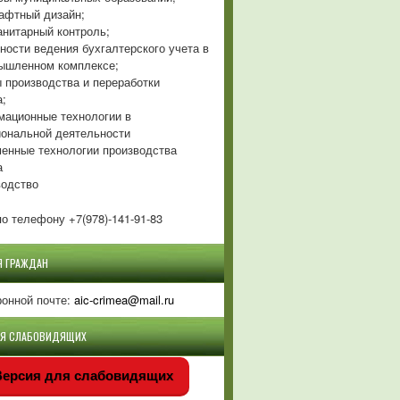
фтный дизайн;
нитарный контроль;
ности ведения бухгалтерского учета в
ышленном комплексе;
 производства и переработки
а;
ационные технологии в
ональной деятельности
енные технологии производства
а
одство
о телефону +7(978)-141-91-83
Я ГРАЖДАН
ронной почте:
aic-crimea@mail.ru
ЛЯ СЛАБОВИДЯЩИХ
ерсия для слабовидящих