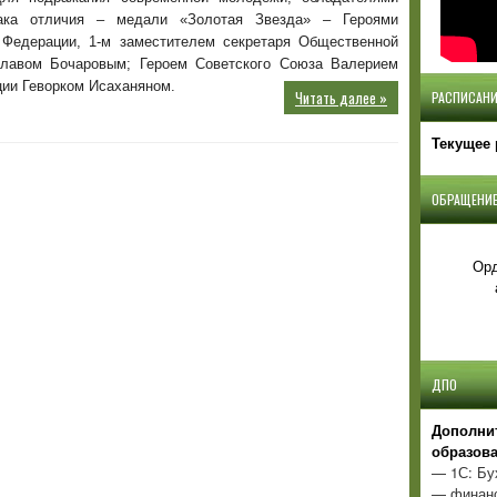
героями»
нака отличия – медали «Золотая Звезда» – Героями
 Федерации, 1-м заместителем секретаря Общественной
славом Бочаровым; Героем Советского Союза Валерием
ии Геворком Исаханяном.
Читать далее »
РАСПИСАНИ
Текущее 
ОБРАЩЕНИЕ
Орд
ДПО
Д
ополни
образов
— 1С: Бу
— финанс