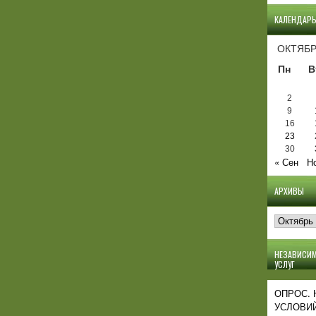
КАЛЕНДАР
ОКТЯБР
Пн
В
2
9
16
23
30
« Сен
Н
АРХИВЫ
Архивы
НЕЗАВИСИМ
УСЛУГ
ОПРОС.
УСЛОВИЙ