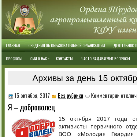
ГЛАВНАЯ
СВЕДЕНИЯ ОБ ОБРАЗОВАТЕЛЬНОЙ ОРГАНИЗАЦИИ
ДЕЯТЕЛЬНОСТ
»
ПРОФКОМ
СМИ О НАС
КОНТАКТЫ
ЧАСТО ЗАДАВАЕМЫЕ ВОПРОСЫ
Архивы за день 15 октябр
к
15 октября, 2017
Без рубрики
Комментарии
отключ
записи
Я – доброволец
Я
–
доброволе
15 октября 2017 года ст
активисты первичного от
ВОО «Молодая Гвардия 