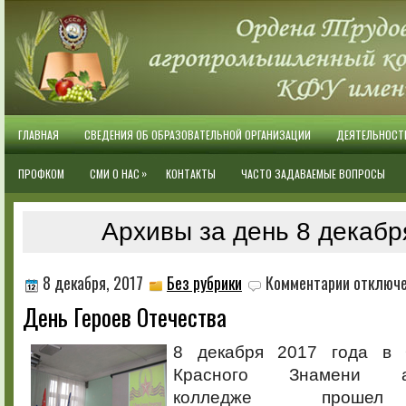
ГЛАВНАЯ
СВЕДЕНИЯ ОБ ОБРАЗОВАТЕЛЬНОЙ ОРГАНИЗАЦИИ
ДЕЯТЕЛЬНОСТ
»
ПРОФКОМ
СМИ О НАС
КОНТАКТЫ
ЧАСТО ЗАДАВАЕМЫЕ ВОПРОСЫ
Архивы за день 8 декабр
к
8 декабря, 2017
Без рубрики
Комментарии
отключ
записи
День Героев Отечества
День
Героев
Отечества
8 декабря 2017 года в 
Красного Знамени аг
колледже прошел 