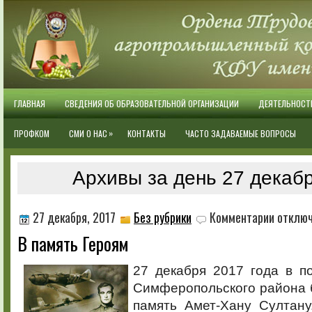
ГЛАВНАЯ
СВЕДЕНИЯ ОБ ОБРАЗОВАТЕЛЬНОЙ ОРГАНИЗАЦИИ
ДЕЯТЕЛЬНОСТ
»
ПРОФКОМ
СМИ О НАС
КОНТАКТЫ
ЧАСТО ЗАДАВАЕМЫЕ ВОПРОСЫ
Архивы за день 27 декабр
к
27 декабря, 2017
Без рубрики
Комментарии
отклю
записи
В память Героям
В
память
Героям
27 декабря 2017 года в п
Симферопольского района 
память Амет-Хану Султану