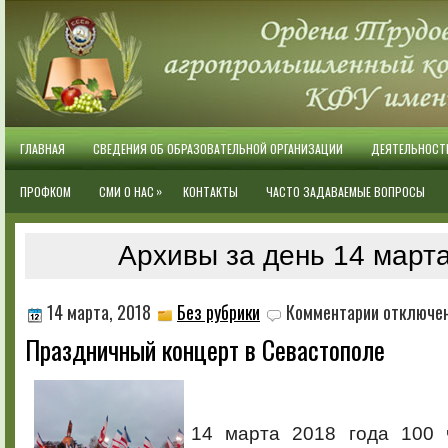
ГЛАВНАЯ
СВЕДЕНИЯ ОБ ОБРАЗОВАТЕЛЬНОЙ ОРГАНИЗАЦИИ
ДЕЯТЕЛЬНОСТ
»
ПРОФКОМ
СМИ О НАС
КОНТАКТЫ
ЧАСТО ЗАДАВАЕМЫЕ ВОПРОСЫ
Архивы за день 14 марта
к
14 марта, 2018
Без рубрики
Комментарии
отключе
записи
Праздничный концерт в Севастополе
Праздничный
концерт
в
Севастополе
14 марта 2018 года 100 ч