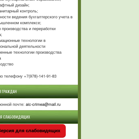
фтный дизайн;
нитарный контроль;
ности ведения бухгалтерского учета в
ышленном комплексе;
 производства и переработки
а;
ационные технологии в
ональной деятельности
енные технологии производства
а
одство
о телефону +7(978)-141-91-83
Я ГРАЖДАН
ронной почте:
aic-crimea@mail.ru
ЛЯ СЛАБОВИДЯЩИХ
ерсия для слабовидящих