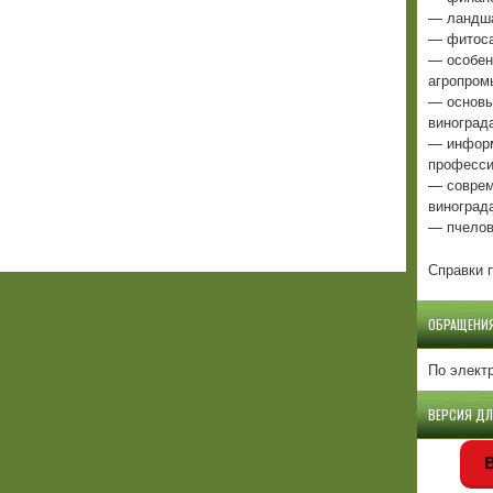
— ландша
— фитоса
— особен
агропром
— основы
виноград
— информ
професси
— соврем
виноград
— пчелов
Справки п
ОБРАЩЕНИ
По элект
ВЕРСИЯ Д
В