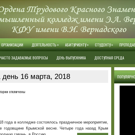
»
»
»
Й ОРГАНИЗАЦИИ
ДЕЯТЕЛЬНОСТЬ
АБИТУРИЕНТУ
СТУДЕНТУ
ПРЕПОДА
ЧАСТО ЗАДАВАЕМЫЕ ВОПРОСЫ
ДЕНЬ ВЫПУСКНИКА
ДОСТУПНАЯ СРЕДА
 день 16 марта, 2018
ПОПУЛЯРНО
к
тарии
отключены
записи
Крымская
весна
18 года в колледже состоялось праздничное мероприятие,
е годовщине Крымской весне. Четыре года назад Крым
родную гавань, в Россию.