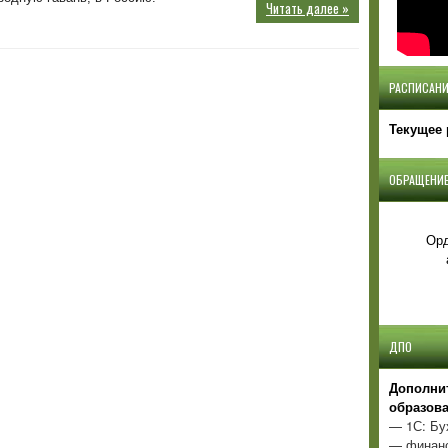
Читать далее »
РАСПИСАНИ
Текущее 
ОБРАЩЕНИЕ
Орд
ДПО
Д
ополни
образов
— 1С: Бу
— финанс