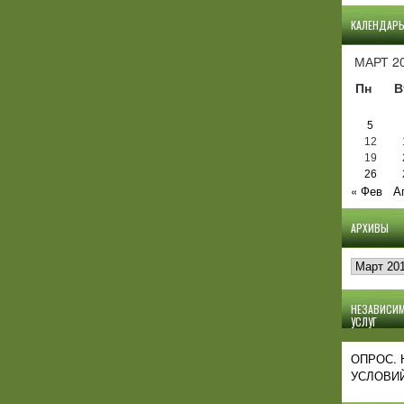
КАЛЕНДАР
МАРТ 2
Пн
В
5
12
19
26
« Фев
А
АРХИВЫ
Архивы
НЕЗАВИСИМ
УСЛУГ
ОПРОС.
УСЛОВИЙ