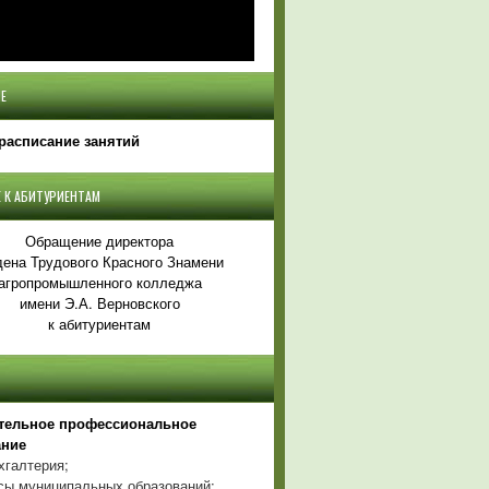
Е
расписание занятий
 К АБИТУРИЕНТАМ
Обращение директора
ена Трудового Красного Знамени
агропромышленного колледжа
имени Э.А. Верновского
к абитуриентам
тельное профессиональное
ание
хгалтерия;
ы муниципальных образований;