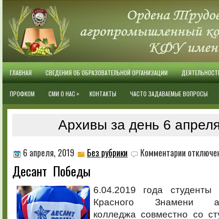
ГЛАВНАЯ
СВЕДЕНИЯ ОБ ОБРАЗОВАТЕЛЬНОЙ ОРГАНИЗАЦИИ
ДЕЯТЕЛЬНОСТ
»
ПРОФКОМ
СМИ О НАС
КОНТАКТЫ
ЧАСТО ЗАДАВАЕМЫЕ ВОПРОСЫ
Архивы за день 6 апреля
к
6 апреля, 2019
Без рубрики
Комментарии
отключе
записи
Десант Победы
Десант
Победы
6.04.2019 года студенты
Красного Знамени агр
колледжа совместно со с