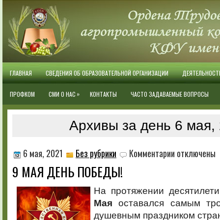
ГЛАВНАЯ
СВЕДЕНИЯ ОБ ОБРАЗОВАТЕЛЬНОЙ ОРГАНИЗАЦИИ
ДЕЯТЕЛЬНОСТ
»
ПРОФКОМ
СМИ О НАС
КОНТАКТЫ
ЧАСТО ЗАДАВАЕМЫЕ ВОПРОСЫ
Архивы за день 6 мая,
к
6 мая, 2021
Без рубрики
Комментарии
отключены
записи
9 МАЯ ДЕНЬ ПОБЕДЫ!
9
МАЯ
ДЕНЬ
На протяжении десятилет
ПОБЕДЫ!
Мая
оставался самым тро
душевным праздником стра