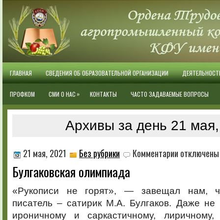
ГЛАВНАЯ
СВЕДЕНИЯ ОБ ОБРАЗОВАТЕЛЬНОЙ ОРГАНИЗАЦИИ
ДЕЯТЕЛЬНОСТ
»
ПРОФКОМ
СМИ О НАС
КОНТАКТЫ
ЧАСТО ЗАДАВАЕМЫЕ ВОПРОСЫ
Архивы за день 21 мая,
к
21 мая, 2021
Без рубрики
Комментарии
отключены
записи
Булгаковская олимпиада
Булгаковская
олимпиада
«Рукописи не горят», — завещал нам, чи
писатель – сатирик М.А. Булгаков. Даже не 
ироничному и саркастичному, лиричному,