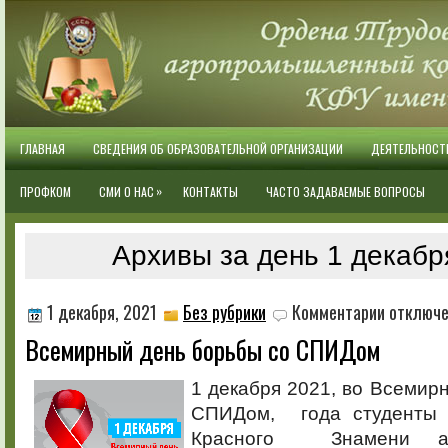
ГЛАВНАЯ
СВЕДЕНИЯ ОБ ОБРАЗОВАТЕЛЬНОЙ ОРГАНИЗАЦИИ
ДЕЯТЕЛЬНОСТ
»
ПРОФКОМ
СМИ О НАС
КОНТАКТЫ
ЧАСТО ЗАДАВАЕМЫЕ ВОПРОСЫ
Архивы за день 1 декабр
к
1 декабря, 2021
Без рубрики
Комментарии
отключ
записи
Всемирный день борьбы со СПИДом
Всемирный
день
борьбы
1 декабря 2021, во Всемир
со
СПИДом, года студенты 
СПИДом
Красного Знамени агр