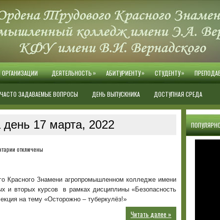
»
»
»
Й ОРГАНИЗАЦИИ
ДЕЯТЕЛЬНОСТЬ
АБИТУРИЕНТУ
СТУДЕНТУ
ПРЕПОДА
ЧАСТО ЗАДАВАЕМЫЕ ВОПРОСЫ
ДЕНЬ ВЫПУСКНИКА
ДОСТУПНАЯ СРЕДА
 день 17 марта, 2022
ПОПУЛЯРНО
к
нтарии
отключены
записи
Осторожно
–
ого Красного Знамени агропромышленном колледже имени
туберкулёз!
вых и вторых курсов в рамках дисциплины «Безопасность
екция на тему «Осторожно – туберкулёз!»
Читать далее »