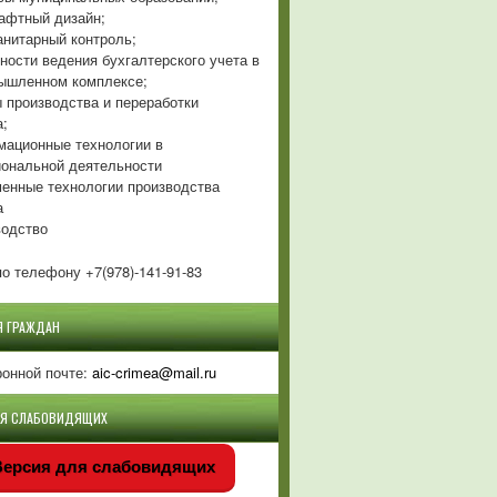
фтный дизайн;
нитарный контроль;
ности ведения бухгалтерского учета в
ышленном комплексе;
 производства и переработки
а;
ационные технологии в
ональной деятельности
енные технологии производства
а
одство
о телефону +7(978)-141-91-83
Я ГРАЖДАН
ронной почте:
aic-crimea@mail.ru
ЛЯ СЛАБОВИДЯЩИХ
ерсия для слабовидящих