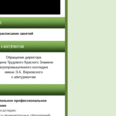
Е
расписание занятий
 К АБИТУРИЕНТАМ
Обращение директора
ена Трудового Красного Знамени
агропромышленного колледжа
имени Э.А. Верновского
к абитуриентам
тельное профессиональное
ание
хгалтерия;
ы муниципальных образований;