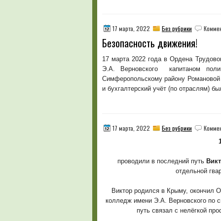
17 марта, 2022
Без рубрики
Комме
Безопасность движения!
17 марта 2022 года в Ордена Трудов
Э.А. Верновского капитаном по
Симферопольскому району Романовой 
и бухгалтерский учёт (по отраслям) б
17 марта, 2022
Без рубрики
Комме
проводили в последний путь
Вик
отдельной гва
Виктор родился в Крыму, окончил 
колледж имени Э.А. Верновского по с
путь связал с нелёгкой пр