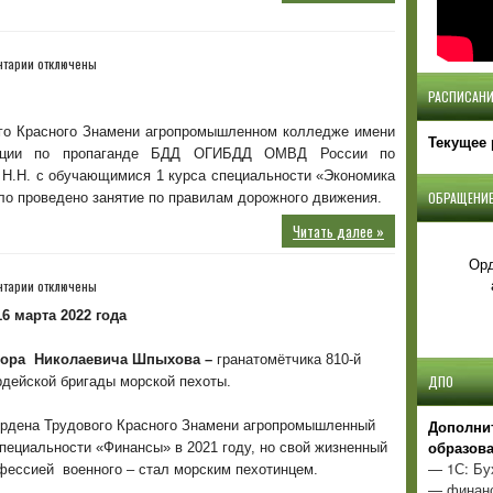
к
нтарии
отключены
записи
РАСПИСАНИ
Безопасность
движения!
ого Красного Знамени агропромышленном колледже имени
Текущее 
лиции по пропаганде БДД ОГИБДД ОМВД России по
Н.Н. с обучающимися 1 курса специальности «Экономика
ОБРАЩЕНИЕ
ыло проведено занятие по правилам дорожного движения.
Читать далее »
Орд
к
нтарии
отключены
записи
16 марта 2022 года
тора Николаевича Шпыхова –
гранатомётчика 810-й
ДПО
рдейской бригады морской пехоты.
Д
ополни
Ордена Трудового Красного Знамени агропромышленный
образов
пециальности «Финансы» в 2021 году, но свой жизненный
— 1С: Бу
офессией военного – стал морским пехотинцем.
— финанс