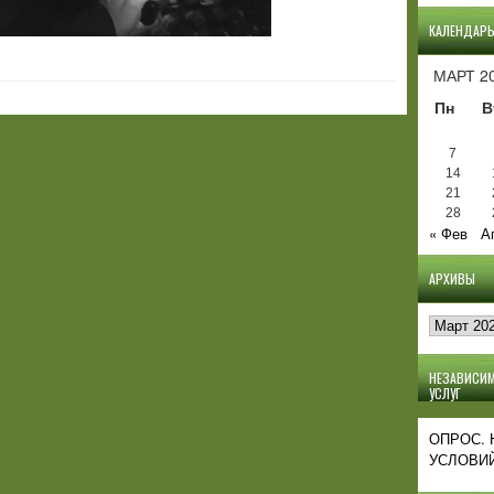
КАЛЕНДАР
МАРТ 2
Пн
В
7
14
21
28
« Фев
А
АРХИВЫ
Архивы
НЕЗАВИСИМ
УСЛУГ
ОПРОС.
УСЛОВИЙ