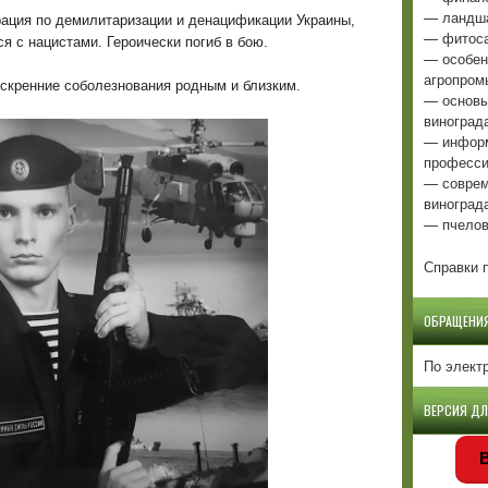
— ландша
рация по демилитаризации и денацификации Украины,
— фитоса
я с нацистами. Героически погиб в бою.
— особен
агропром
искренние соболезнования родным и близким.
— основы
виноград
— информ
професси
— соврем
виноград
— пчелов
Справки п
ОБРАЩЕНИ
По элект
ВЕРСИЯ Д
В