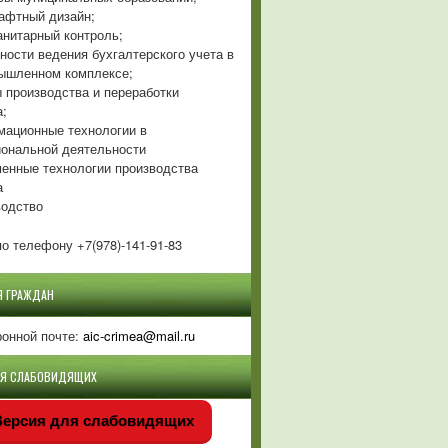
фтный дизайн;
нитарный контроль;
ности ведения бухгалтерского учета в
ышленном комплексе;
 производства и переработки
а;
ационные технологии в
ональной деятельности
енные технологии производства
а
одство
о телефону +7(978)-141-91-83
Я ГРАЖДАН
ронной почте:
aic-crimea@mail.ru
ЛЯ СЛАБОВИДЯЩИХ
ерсия для слабовидящих