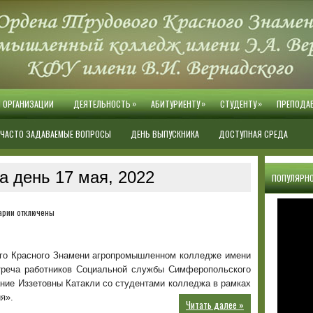
»
»
»
Й ОРГАНИЗАЦИИ
ДЕЯТЕЛЬНОСТЬ
АБИТУРИЕНТУ
СТУДЕНТУ
ПРЕПОДА
ЧАСТО ЗАДАВАЕМЫЕ ВОПРОСЫ
ДЕНЬ ВЫПУСКНИКА
ДОСТУПНАЯ СРЕДА
а день 17 мая, 2022
ПОПУЛЯРНО
к
арии
отключены
записи
Телефон
доверия
вого Красного Знамени агропромышленном колледже имени
треча работников Социальной службы Симферопольского
ние Иззетовны Катакли со студентами колледжа в рамках
я».
Читать далее »