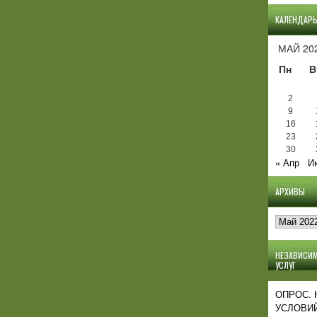
КАЛЕНДАР
МАЙ 20
Пн
В
2
9
16
23
30
« Апр
И
АРХИВЫ
Архивы
НЕЗАВИСИМ
УСЛУГ
ОПРОС.
УСЛОВИЙ