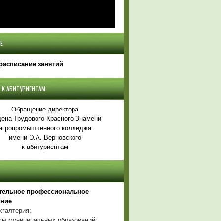
Е
расписание занятий
 К АБИТУРИЕНТАМ
Обращение директора
ена Трудового Красного Знамени
агропромышленного колледжа
имени Э.А. Верновского
к абитуриентам
тельное профессиональное
ание
хгалтерия;
ы муниципальных образований;