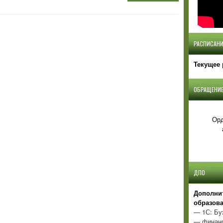
РАСПИСАНИ
Текущее 
ОБРАЩЕНИЕ
Орд
ДПО
Д
ополни
образов
— 1С: Бу
— финанс