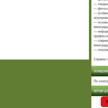
— ландша
— фитоса
— особен
агропром
— основы
виноград
— информ
професси
— соврем
виноград
— пчелов
Справки п
ОБРАЩЕНИ
По элект
ВЕРСИЯ Д
В