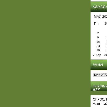
КАЛЕНДАР
МАЙ 20
Пн
В
2
9
16
23
30
« Апр
И
АРХИВЫ
Архивы
НЕЗАВИСИМ
УСЛУГ
ОПРОС.
УСЛОВИЙ