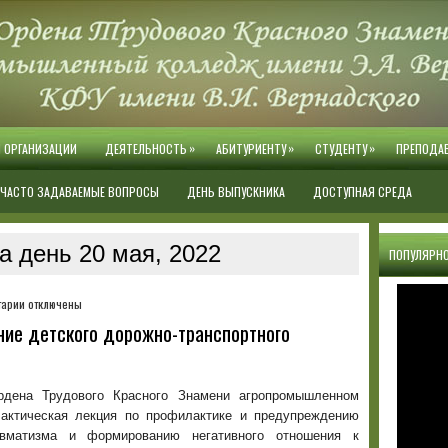
»
»
»
Й ОРГАНИЗАЦИИ
ДЕЯТЕЛЬНОСТЬ
АБИТУРИЕНТУ
СТУДЕНТУ
ПРЕПОДА
ЧАСТО ЗАДАВАЕМЫЕ ВОПРОСЫ
ДЕНЬ ВЫПУСКНИКА
ДОСТУПНАЯ СРЕДА
а день 20 мая, 2022
ПОПУЛЯРНО
к
тарии
отключены
записи
ие детского дорожно-транспортного
Профилактика
и
предупреждение
детского
рдена Трудового Красного Знамени агропромышленном
дорожно-
актическая лекция по профилактике и предупреждению
транспортного
равматизма и формированию негативного отношения к
травматизма