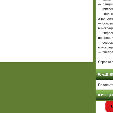
— ландша
— фитоса
— особен
агропром
— основы
виноград
— информ
професси
— соврем
виноград
— пчелов
Справки п
ОБРАЩЕНИ
По элект
ВЕРСИЯ Д
В