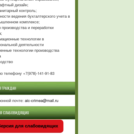
фтный дизайн;
нитарный контроль;
ности ведения бухгалтерского учета в
ышленном комплексе;
 производства и переработки
а;
ационные технологии в
ональной деятельности
енные технологии производства
а
одство
о телефону +7(978)-141-91-83
Я ГРАЖДАН
ронной почте:
aic-crimea@mail.ru
ЛЯ СЛАБОВИДЯЩИХ
ерсия для слабовидящих