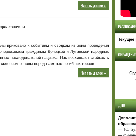
Читать далее »
к
тарии
отключены
РАСПИСАНИ
записи
От
Текущее 
сердца
аны приковано к событиям и сводкам из зоны проведения
к
опереживаем гражданам Донецкой и Луганской народных
сердцу
ОБРАЩЕНИЕ
енных последователей нацизма. Нас восхищают стойкость
 склоняем головы перед памятью погибших героев…
Орд
Читать далее »
ДПО
Д
ополни
образов
— 1С: Бу
— финанс