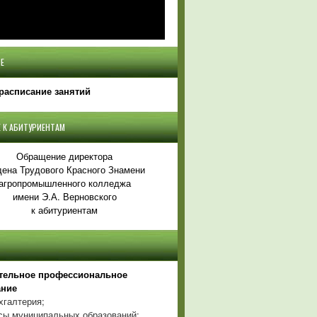
Е
расписание занятий
 К АБИТУРИЕНТАМ
Обращение директора
ена Трудового Красного Знамени
агропромышленного колледжа
имени Э.А. Верновского
к абитуриентам
тельное профессиональное
ание
хгалтерия;
ы муниципальных образований;