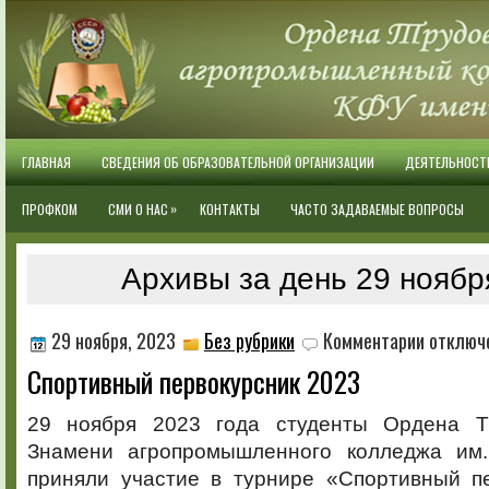
ГЛАВНАЯ
СВЕДЕНИЯ ОБ ОБРАЗОВАТЕЛЬНОЙ ОРГАНИЗАЦИИ
ДЕЯТЕЛЬНОСТ
»
ПРОФКОМ
СМИ О НАС
КОНТАКТЫ
ЧАСТО ЗАДАВАЕМЫЕ ВОПРОСЫ
Архивы за день 29 ноябр
к
29 ноября, 2023
Без рубрики
Комментарии
отключ
записи
Спортивный первокурсник 2023
Спортивны
первокурсн
2023
29 ноября 2023 года студенты Ордена Тр
Знамени агропромышленного колледжа им.
приняли участие в турнире «Спортивный пе