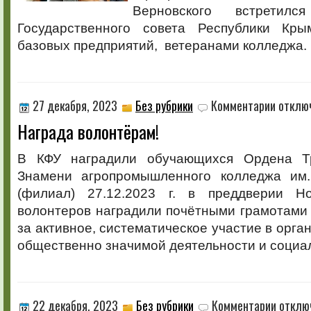
Верновского встретил
Государственного совета Республики Кры
базовых предприятий, ветеранами колледжа.
к
27 декабря, 2023
Без рубрики
Комментарии
отклю
записи
Награда волонтёрам!
Награда
волонтёра
В КФУ наградили обучающихся Ордена Тр
Знамени агропромышленного колледжа им.
(филиал) 27.12.2023 г. в преддверии Н
волонтеров наградили почётными грамотами
за активное, систематическое участие в орга
общественно значимой деятельности и социа
к
22 декабря, 2023
Без рубрики
Комментарии
отклю