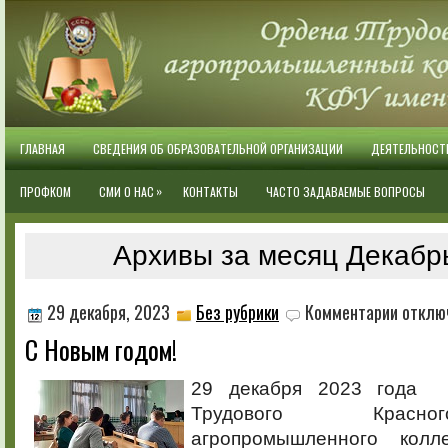
ГЛАВНАЯ
СВЕДЕНИЯ ОБ ОБРАЗОВАТЕЛЬНОЙ ОРГАНИЗАЦИИ
ДЕЯТЕЛЬНОСТ
»
ПРОФКОМ
СМИ О НАС
КОНТАКТЫ
ЧАСТО ЗАДАВАЕМЫЕ ВОПРОСЫ
Архивы за месяц Декабр
к
29 декабря, 2023
Без рубрики
Комментарии
отклю
записи
С Новым годом!
С
Новым
годом!
29 декабря 2023 года 
Трудового Красн
агропромышленного кол