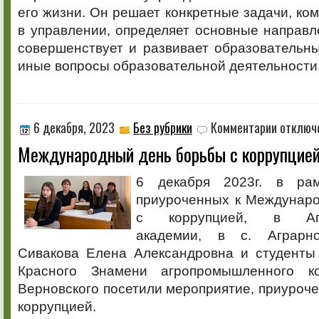
его жизни. Он решает конкретные задачи, ком
в управлении, определяет основные направл
совершенствует и развивает образовательн
иные вопросы образовательной деятельности
к
6 декабря, 2023
Без рубрики
Комментарии
отключ
записи
Международный день борьбы с коррупцие
Междунаро
день
борьбы
6 декабря 2023г. в рам
с
приуроченных к Междунар
коррупцией
с коррупцией, в Агро
академии, в с. Аграрно
Сивакова Елена Александровна и студенты
Красного Знамени агропромышленного к
Верновского посетили мероприятие, приуроч
коррупцией.