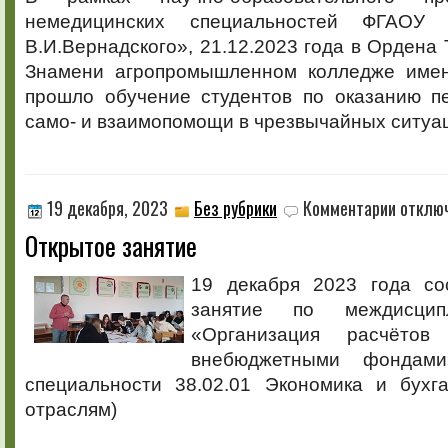
специаль
немедицинских специальностей ФГА
В.И.Вернадского», 21.12.2023 года в Ордена 
Знамени агропромышленном колледже имен
прошло обучение студентов по оказанию п
само- и взаимопомощи в чрезвычайных ситуа
к
19 декабря, 2023
Без рубрики
Комментарии
отклю
записи
Открытое занятие
Открытое
занятие
19 декабря 2023 года со
занятие по междисцип
«Организация расчёто
внебюджетными фондам
специальности 38.02.01 Экономика и бухга
отраслям)