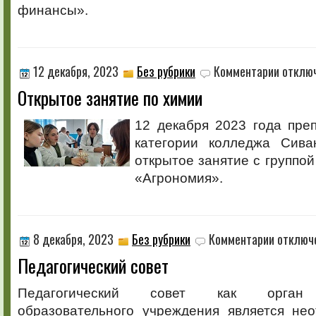
финансы».
к
12 декабря, 2023
Без рубрики
Комментарии
отклю
записи
Открытое занятие по химии
Открытое
занятие
по
12 декабря 2023 года пре
химии
категории колледжа Сива
открытое занятие с группой
«Агрономия».
к
8 декабря, 2023
Без рубрики
Комментарии
отключ
записи
Педагогический совет
Педагогиче
совет
Педагогический совет как орган 
образовательного учреждения является не