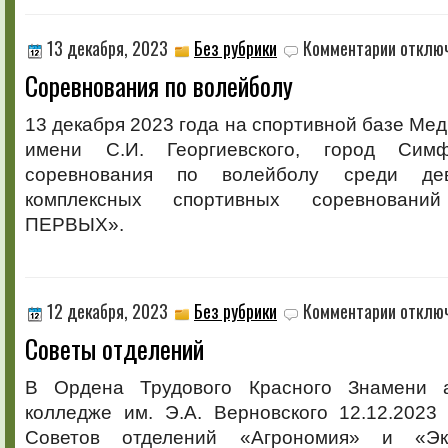
к
13 декабря, 2023
Без рубрики
Комментарии
отклю
записи
Соревнования по волейболу
Соревнов
по
волейболу
13 декабря 2023 года на спортивной базе Ме
имени С.И. Георгиевского, город Сим
соревнования по волейболу среди де
комплексных спортивных соревнован
ПЕРВЫХ».
к
12 декабря, 2023
Без рубрики
Комментарии
отклю
записи
Советы отделений
Советы
отделени
В Ордена Трудового Красного Знамени 
колледже им. Э.А. Верновского 12.12.2023
Советов отделений «Агрономия» и «Эк