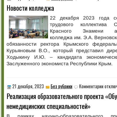
записи
Новости колледжа
Новости
колледжа
22 декабря 2023 года со
трудового коллектива 
Красного Знамени агр
колледжа им. Э.А. Верновс
обязанности ректора Крымского федераль
Курьяновым В.О., который представил дир
Ходыкину И.Ю. – кандидата экономически
Заслуженного экономиста Республики Крым.
к
21 декабря, 2023
Без рубрики
Комментарии
отклю
записи
Реализация образовательного проекта «Об
Реализац
образоват
немедицинских специальностей»
проекта
«Обучени
немедици
В рамках научно-образовательного пр