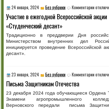
к
24 января, 2024
Без рубрики
Комментарии
отключ
записи
Участие в ежегодной Всероссийской акци
Участие
в
«Студенческий десант»
ежегодной
Всероссийс
акции
Традиционно в преддверии Дня российск
МВД
Министерством внутренних дел Росси
России
«Студенчес
инициируется проведение Всероссийской ак
десант»
десант».
к
23 января, 2024
Без рубрики
Комментарии
отключ
записи
Письма Защитникам Отечества
Письма
Защитника
Отечества
23 декабря 2024 года обучающиеся Ордена 
Знамени агропромышленного колл
Верновского передали письма Защитни