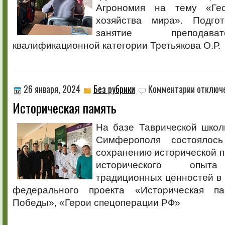
Агрономия на тему «Гео
хозяйства мира». Подго
занятие преподав
квалификационной категории Третьякова О.Р.
к
26 января, 2024
Без рубрики
Комментарии
отключ
записи
Историческая память
Историческ
память
На базе Таврической школ
Симферополя состоялос
сохранению исторической 
исторического опыт
традиционных ценностей в
федерального проекта «Историческая п
Победы», «Герои спецоперации РФ»