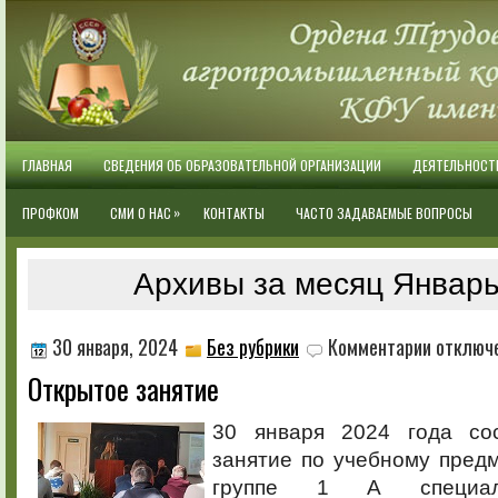
ГЛАВНАЯ
СВЕДЕНИЯ ОБ ОБРАЗОВАТЕЛЬНОЙ ОРГАНИЗАЦИИ
ДЕЯТЕЛЬНОСТ
»
ПРОФКОМ
СМИ О НАС
КОНТАКТЫ
ЧАСТО ЗАДАВАЕМЫЕ ВОПРОСЫ
Архивы за месяц Январь
к
30 января, 2024
Без рубрики
Комментарии
отключ
записи
Открытое занятие
Открытое
занятие
30 января 2024 года сос
занятие по учебному пред
группе 1 А специаль