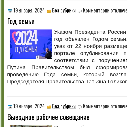
к
19 января, 2024
Без рубрики
Комментарии
отключ
записи
Год семьи
Год
семьи
Указом Президента России
год объявлен Годом семьи
указ от 22 ноября размещ
портале опубликования п
соответствии с поручение
Путина Правительством был сформиров
проведению Года семьи, который возгла
Председателя Правительства Татьяна Голиков
к
19 января, 2024
Без рубрики
Комментарии
отключ
записи
Выездное рабочее совещание
Выездное
рабочее
совещание