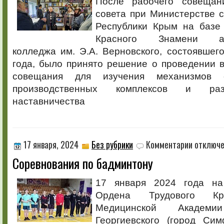
После рабочего совещан
совета при Министерстве с
Республики Крым на базе
Красного Знамени агр
колледжа им. Э.А. Верновского, состоявшег
года, было принято решение о проведении 
совещания для изучения механизмов с
производственных комплексов и раз
наставничества
к
17 января, 2024
Без рубрики
Комментарии
отключ
записи
Соревнования по бадминтону
Соревнован
по
бадминтону
17 января 2024 года на
Ордена Трудового Кр
Медицинской Академ
Георгиевского (город Си