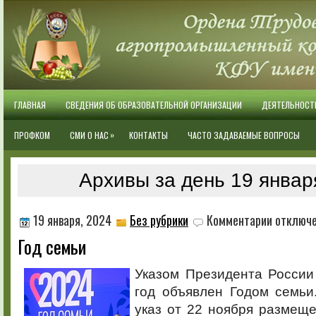
ГЛАВНАЯ
СВЕДЕНИЯ ОБ ОБРАЗОВАТЕЛЬНОЙ ОРГАНИЗАЦИИ
ДЕЯТЕЛЬНОСТ
»
ПРОФКОМ
СМИ О НАС
КОНТАКТЫ
ЧАСТО ЗАДАВАЕМЫЕ ВОПРОСЫ
Архивы за день 19 январ
к
19 января, 2024
Без рубрики
Комментарии
отключ
записи
Год семьи
Год
семьи
Указом Президента России
год объявлен Годом семьи
указ от 22 ноября размещ