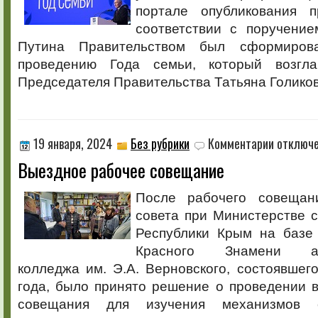
портале опубликования п
соответствии с поручение
Путина Правительством был сформиров
проведению Года семьи, который возгла
Председателя Правительства Татьяна Голиков
к
19 января, 2024
Без рубрики
Комментарии
отключ
записи
Выездное рабочее совещание
Выездное
рабочее
совещание
После рабочего совещан
совета при Министерстве с
Республики Крым на базе
Красного Знамени агр
колледжа им. Э.А. Верновского, состоявшег
года, было принято решение о проведении 
совещания для изучения механизмов с