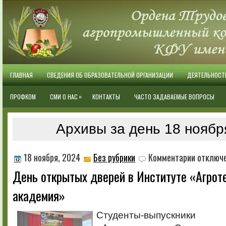
ГЛАВНАЯ
СВЕДЕНИЯ ОБ ОБРАЗОВАТЕЛЬНОЙ ОРГАНИЗАЦИИ
ДЕЯТЕЛЬНОСТ
»
ПРОФКОМ
СМИ О НАС
КОНТАКТЫ
ЧАСТО ЗАДАВАЕМЫЕ ВОПРОСЫ
Архивы за день 18 ноябр
к
18 ноября, 2024
Без рубрики
Комментарии
отключ
записи
День открытых дверей в Институте «Агрот
День
открытых
академия»
дверей
в
Институте
Студенты-выпускники 
«Агротехнол