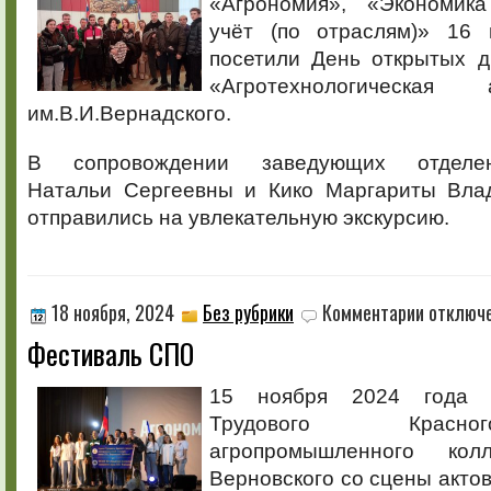
«Агрономия», «Экономика
академия»
учёт (по отраслям)» 16 
посетили День открытых д
«Агротехнологическая
им.В.И.Вернадского.
В сопровождении заведующих отделе
Натальи Сергеевны и Кико Маргариты Вла
отправились на увлекательную экскурсию.
к
18 ноября, 2024
Без рубрики
Комментарии
отключ
записи
Фестиваль СПО
Фестиваль
СПО
15 ноября 2024 года 
Трудового Красн
агропромышленного ко
Верновского со сцены актов