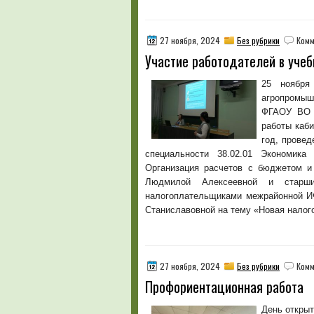
27 ноября, 2024
Без рубрики
Комм
Участие работодателей в учеб
25 ноября
агропромы
ФГАОУ ВО «
работы каби
год, провед
специальности 38.02.01 Экономика
Организация расчетов с бюджетом 
Людмилой Алексеевной и старш
налогоплательщиками межрайонной 
Станиславовной на тему «Новая налог
27 ноября, 2024
Без рубрики
Комм
Профориентационная работа
День открыт