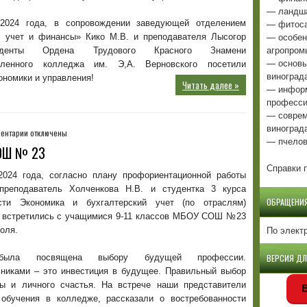
— ландша
— фитоса
2024 года, в сопровождении заведующей отделением
— особен
, учет и финансы» Кико М.В. и преподавателя Лысогор
агропром
денты Ордена Трудового Красного Знамени
— основы
шленного колледжа им. Э,А. Верновского посетили
виноград
ономики и управления!
Читать далее »
— информ
професси
— соврем
виноград
к
ентарии
отключены
— пчелов
записи
СОШ № 23
Встреча
Справки п
с
2024 года, согласно плану профориентационной работы
учащимися
преподаватель Холченкова Н.В. и студентка 3 курса
МБОУ
ОБРАЩЕНИ
сти Экономика и бухгалтерский учет (по отраслям)
СОШ
. встретились с учащимися 9-11 классов МБОУ СОШ №23
№
По элект
оля.
23
была посвящена выбору будущей профессии.
ВЕРСИЯ Д
никами – это инвестиция в будущее. Правильный выбор
ы и личного счастья. На встрече наши представители
В
обучения в колледже, рассказали о востребованности