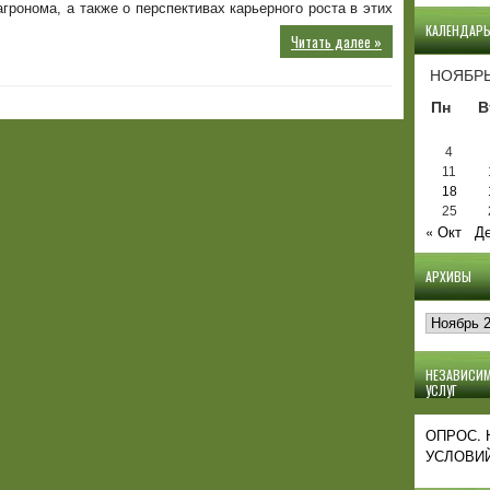
гронома, а также о перспективах карьерного роста в этих
КАЛЕНДАР
Читать далее »
НОЯБРЬ
Пн
В
4
11
18
25
« Окт
Де
АРХИВЫ
Архивы
НЕЗАВИСИМ
УСЛУГ
ОПРОС.
УСЛОВИЙ