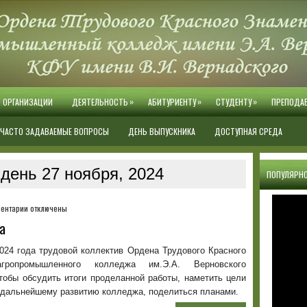
»
»
»
Й ОРГАНИЗАЦИИ
ДЕЯТЕЛЬНОСТЬ
АБИТУРИЕНТУ
СТУДЕНТУ
ПРЕПОДА
ЧАСТО ЗАДАВАЕМЫЕ ВОПРОСЫ
ДЕНЬ ВЫПУСКНИКА
ДОСТУПНАЯ СРЕДА
день 27 ноября, 2024
ПОПУЛЯРНО
к
ентарии
отключены
записи
а
Собрание
трудового
024 года трудовой коллектив Ордена Трудового Красного
коллектива
гропромышленного колледжа им.Э.А. Верновского
тобы обсудить итоги проделанной работы, наметить цели
о дальнейшему развитию колледжа, поделиться планами.