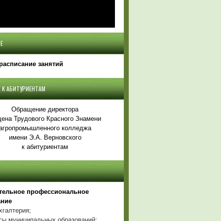
Е
расписание занятий
 К АБИТУРИЕНТАМ
Обращение директора
ена Трудового Красного Знамени
агропромышленного колледжа
имени Э.А. Верновского
к абитуриентам
тельное профессиональное
ание
хгалтерия;
ы муниципальных образований;