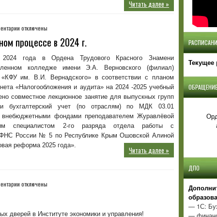
Читать далее »
к
ентарии
отключены
записи
ном процессе в 2024 г.
РАСПИСАНИ
Участие
работодателей
 2024 года в Ордена Трудового Красного Знамени
Текущее 
в
шленном колледже имени Э.А. Верновского (филиал)
учебном
КФУ им. В.И. Вернадского» в соответствии с планом
процессе
ОБРАЩЕНИЕ
нета «Налогообложения и аудита» на 2024 -2025 учебный
в
ено совместное лекционное занятие для выпускных групп
2024
г.
 и бухгалтерский учет (по отраслям) по МДК 03.01
Орд
и внебюджетными фондами преподавателем Журавлёвой
им специалистом 2-го разряда отдела работы с
ИФНС России № 5 по Республике Крым Ошовской Алиной
овая реформа 2025 года».
Читать далее »
ДПО
к
ентарии
отключены
Д
ополни
записи
образов
Профориентационная
— 1С: Бу
работа
ых дверей в Институте экономики и управления!
— финанс