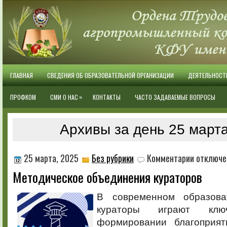
ГЛАВНАЯ
СВЕДЕНИЯ ОБ ОБРАЗОВАТЕЛЬНОЙ ОРГАНИЗАЦИИ
ДЕЯТЕЛЬНОСТ
»
ПРОФКОМ
СМИ О НАС
КОНТАКТЫ
ЧАСТО ЗАДАВАЕМЫЕ ВОПРОСЫ
Архивы за день 25 марта
к
25 марта, 2025
Без рубрики
Комментарии
отключе
записи
Методическое объединения кураторов
Методическ
объединени
кураторов
В современном образова
кураторы играют кл
формировании благоприя