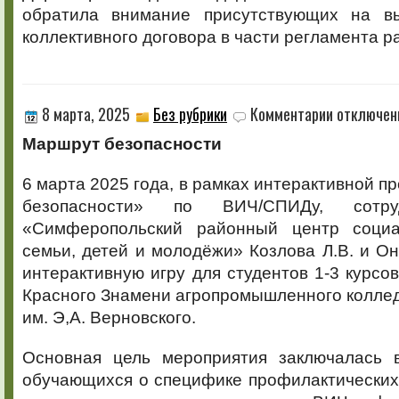
обратила внимание присутствующих на вы
коллективного договора в части регламента р
к
8 марта, 2025
Без рубрики
Комментарии
отключен
записи
Маршрут безопасности
6 марта 2025 года, в рамках интерактивной 
безопасности» по ВИЧ/СПИДу, сот
«Симферопольский районный центр соци
семьи, детей и молодёжи» Козлова Л.В. и О
интерактивную игру для студентов 1-3 курсо
Красного Знамени агропромышленного колле
им. Э,А. Верновского.
Основная цель мероприятия заключалась 
обучающихся о специфике профилактических