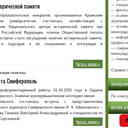
записи
торической памяти
— ландша
Онлайн-
— фитоса
лекция
— особен
бразовательных инициатив, организованных Крымским
о
агропром
ым университетом, состоялась онлайн-лекция с
значении
— основы
лем Национального центра исторической памяти при
исторической
виноград
 Российской Федерации, членом Общественной палаты
памяти
— информ
встречи стало обсуждение понятия исторической памяти,
професси
в и подходов к ее сохранению и интеграции в
— соврем
виноград
— пчелов
Читать далее »
Справки п
к
нтарии
отключены
записи
рта Симферополь
Визит
ОБРАЩЕНИ
представителей
рофориентационной работы 01.04.2025 года в Ордена
аэропорта
По элект
Красного Знамени агропромышленном колледже имени
Симферополь
овского состоялась встреча с представителями
ного аэропорта Симферополя имени И. К. Айвазовского –
ВЕРСИЯ Д
тву Гапенюк Викторией Александровной и специалистом по
Сергеевной.
В
Читать далее »