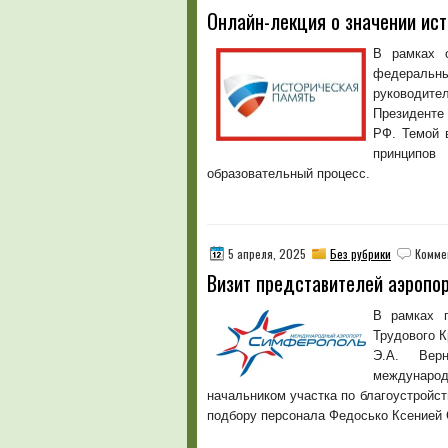
Онлайн-лекция о значении ис
В рамках о
федеральн
руководите
Президенте
РФ. Темой 
принципо
образовательный процесс.
5 апреля, 2025
Без рубрики
Комме
Визит представителей аэропо
В рамках п
Трудового 
Э.А. Верн
международ
начальником участка по благоустройс
подбору персонала Федосько Ксенией 