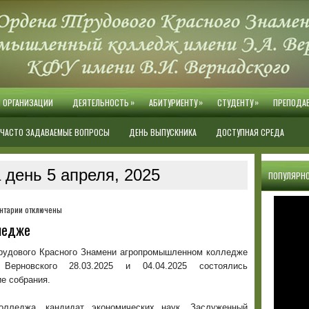
»
»
»
Й ОРГАНИЗАЦИИ
ДЕЯТЕЛЬНОСТЬ
АБИТУРИЕНТУ
СТУДЕНТУ
ПРЕПОДА
ЧАСТО ЗАДАВАЕМЫЕ ВОПРОСЫ
ДЕНЬ ВЫПУСКНИКА
ДОСТУПНАЯ СРЕДА
 день 5 апреля, 2025
ПОПУЛЯРНО
к
нтарии
отключены
записи
ледже
Родительские
собрания
рудового Красного Знамени агропромышленном колледже
в
Верновского 28.03.2025 и 04.04.2025 состоялись
колледже
е собрания.
олледжа, кандидат экономических наук, Заслуженный