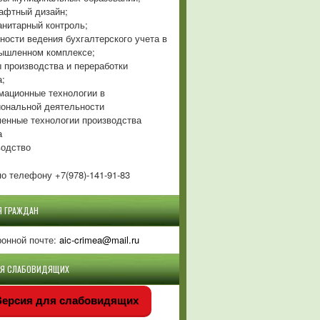
фтный дизайн;
нитарный контроль;
ности ведения бухгалтерского учета в
ышленном комплексе;
 производства и переработки
а;
ационные технологии в
ональной деятельности
енные технологии производства
а
одство
о телефону +7(978)-141-91-83
Я ГРАЖДАН
ронной почте:
aic-crimea@mail.ru
ЛЯ СЛАБОВИДЯЩИХ
ерсия для слабовидящих