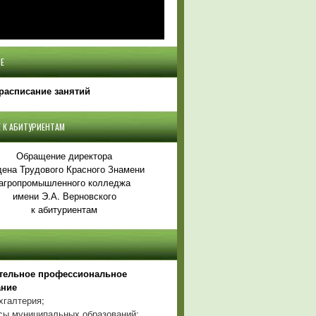
Е
расписание занятий
 К АБИТУРИЕНТАМ
Обращение директора
ена Трудового Красного Знамени
агропромышленного колледжа
имени Э.А. Верновского
к абитуриентам
тельное профессиональное
ание
хгалтерия;
ы муниципальных образований;