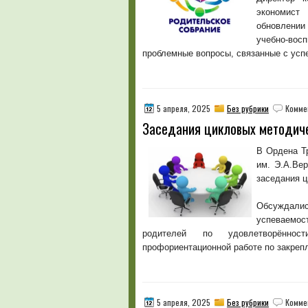
экономист
обновлении
учебно-вос
проблемные вопросы, связанные с ус
5 апреля, 2025
Без рубрики
Комме
Заседания цикловых методиче
В Ордена Т
им. Э.А.Вер
заседания ц
Обсуждалис
успеваемос
родителей по удовлетворённос
профориентационной работе по закреп
5 апреля, 2025
Без рубрики
Комме