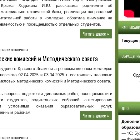
 Крыма Ходыкина И.Ю. рассказала родителям об
 материально-технической базы, реализации направлений
питательной работы в колледже; обратила внимание на
певаемостью и посещаемостью отдельных студентов.
РАСПИСАНИ
Читать далее »
Текущее 
к
нтарии
отключены
записи
ОБРАЩЕНИЕ
ских комиссий и Методического совета
Заседания
цикловых
рудового Красного Знамени агропромышленном колледже
методических
Орд
новского 02.04.2025 и 03.04.2025 г. состоялись плановые
комиссий
икловых методических комиссий и Методического совета.
и
Методического
ь вопросы подготовки дипломных работ, посещаемости и
совета
ти студентов, родительских собраний, анкетирования
ти условиями оказания образовательных услуг,
ДПО
лённым районам.
Читать далее »
Д
ополни
образов
— 1С: Бу
к
нтарии
отключены
— финанс