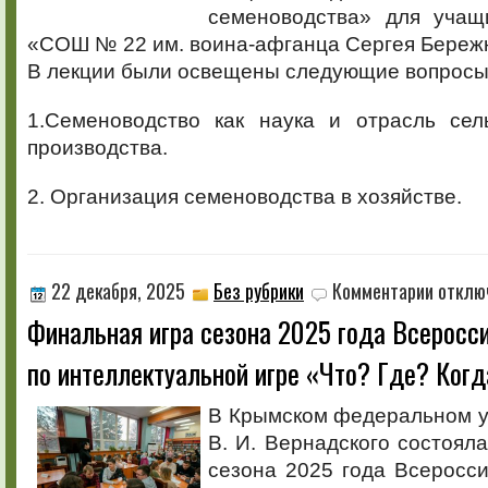
семеноводства» для уча
«СОШ № 22 им. воина-афганца Сергея Бережно
В лекции были освещены следующие вопросы
1.Семеноводство как наука и отрасль сель
производства.
2. Организация семеноводства в хозяйстве.
к
22 декабря, 2025
Без рубрики
Комментарии
отклю
записи
Финальная игра сезона 2025 года Всеросси
Финальна
игра
по интеллектуальной игре «Что? Где? Ког
сезона
2025
года
В Крымском федеральном у
Всеросси
В. И. Вернадского состоял
лиги
вуза
сезона 2025 года Всеросси
по