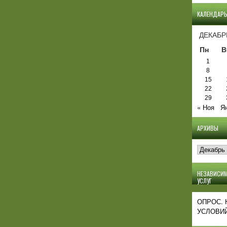
КАЛЕНДАР
ДЕКАБР
Пн
В
1
8
15
22
29
« Ноя
Я
АРХИВЫ
Архивы
НЕЗАВИСИМ
УСЛУГ
ОПРОС.
УСЛОВИЙ