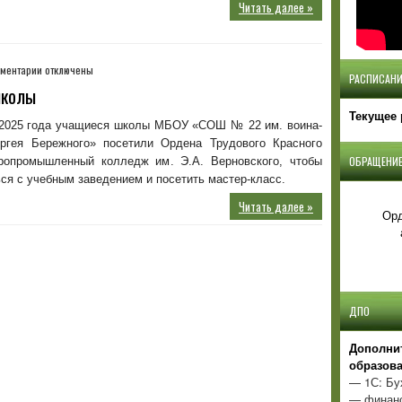
Читать далее »
к
ментарии
отключены
РАСПИСАНИ
записи
школы
Мастер-
Текущее 
класс
 2025 года учащиеся школы МБОУ «СОШ № 22 им. воина-
для
ргея Бережного» посетили Ордена Трудового Красного
учащихся
ОБРАЩЕНИЕ
ропромышленный колледж им. Э.А. Верновского, чтобы
школы
ся с учебным заведением и посетить мастер-класс.
Читать далее »
Орд
ДПО
Д
ополни
образов
— 1С: Бу
— финанс