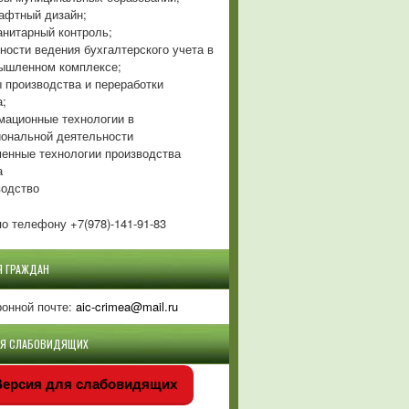
фтный дизайн;
нитарный контроль;
ности ведения бухгалтерского учета в
ышленном комплексе;
 производства и переработки
а;
ационные технологии в
ональной деятельности
енные технологии производства
а
одство
о телефону +7(978)-141-91-83
Я ГРАЖДАН
ронной почте:
aic-crimea@mail.ru
ЛЯ СЛАБОВИДЯЩИХ
ерсия для слабовидящих