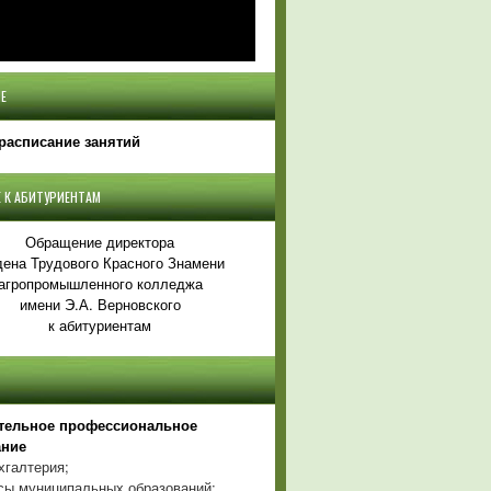
Е
расписание занятий
 К АБИТУРИЕНТАМ
Обращение директора
ена Трудового Красного Знамени
агропромышленного колледжа
имени Э.А. Верновского
к абитуриентам
тельное профессиональное
ание
хгалтерия;
ы муниципальных образований;