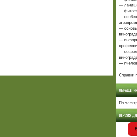
— ландша
— фитоса
— особен
агропром
— основы
виноград
— информ
професси
— соврем
виноград
— пчелов
Справки п
ОБРАЩЕНИ
По элект
ВЕРСИЯ Д
В