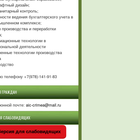
фтный дизайн;
нитарный контроль;
ности ведения бухгалтерского учета в
ышленном комплексе;
 производства и переработки
а;
ационные технологии в
ональной деятельности
енные технологии производства
а
одство
о телефону +7(978)-141-91-83
Я ГРАЖДАН
ронной почте:
aic-crimea@mail.ru
ЛЯ СЛАБОВИДЯЩИХ
ерсия для слабовидящих