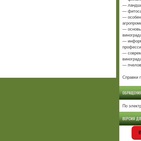
— ландша
— фитоса
— особен
агропром
— основы
виноград
— информ
професси
— соврем
виноград
— пчелов
Справки п
ОБРАЩЕНИ
По элект
ВЕРСИЯ Д
В