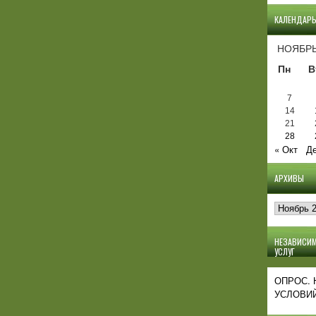
КАЛЕНДАР
НОЯБРЬ
Пн
В
7
14
21
28
« Окт
Де
АРХИВЫ
Архивы
НЕЗАВИСИМ
УСЛУГ
ОПРОС.
УСЛОВИЙ