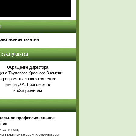
Е
расписание занятий
 К АБИТУРИЕНТАМ
Обращение директора
ена Трудового Красного Знамени
агропромышленного колледжа
имени Э.А. Верновского
к абитуриентам
тельное профессиональное
ание
хгалтерия;
ы муниципальных образований;