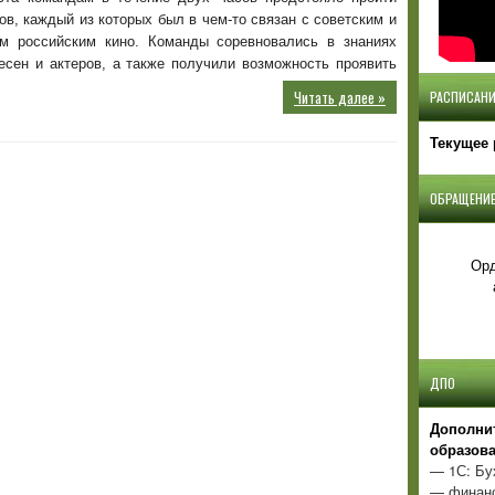
ов, каждый из которых был в чем-то связан с советским и
м российским кино. Команды соревновались в знаниях
есен и актеров, а также получили возможность проявить
Читать далее »
РАСПИСАНИ
Текущее 
ОБРАЩЕНИЕ
Орд
ДПО
Д
ополни
образов
— 1С: Бу
— финанс